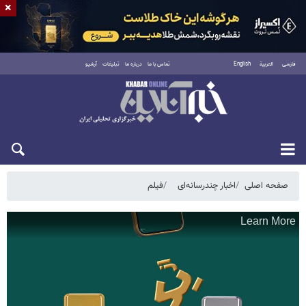
×
فارسی
العربية
English
تماس با ما
درباره ما
تبلیغات
آرشیو
پنجشنبه ۱۵ مرداد ۱۴۰۵
صفحه اصلی
اخبار چندرسانه‌ای
فیلم