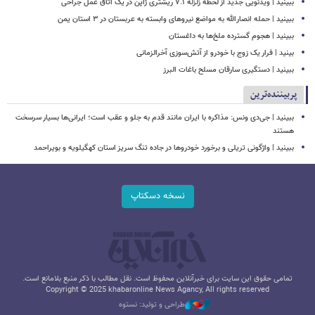
ببینید | ویدئویی جدید از لحظه زلزله ۷.۱ ریشتری ژاپن در یک اتاق عمل جراحی
ببینید | حمله انصارالله به مواضع نیروهای وابسته به عربستان در ۳ استان یمن
ببینید | هجوم گسترده ملخ‌ها به داغستان
بینید | فرار یک زوج با خودرو از آتش‌سوزی آخرالزمانی
ببینید | دستگیری سارقان مسلح باغات البرز
پربیننده‌ترین
ببینید | جی‌دی ونس: مذاکره با ایران مانند قدم به جلو و عقب است؛ ایرانی‌ها بسیار سرسخت
هستند
ببینید | واژگونی تریلی و برخورد خودروها در جاده تنگ سریز استان کهگیلویه و بویراحمد
نسخه دسکتاپ
تمامی حقوق این سایت برای خبرآنلاین محفوظ است. نقل مطالب با ذکر منبع بلامانع است.
Copyright © 2025 khabaronline News Agancy, All rights reserved
طراحی و تولید: نستوه