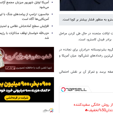
آمریکا اوایل شهریور میزبان مجمع آژان
می‌شود
جانسون: ترامپ از پیامدهای جنگ با ایرا
آمریکایی‌ها آگاه است
رو به منظور فشار بیشتر بر کوبا است.
افزایش سطح آماده‌باش نظامی و امنیتی
حزب‌الله خواستار توقف مذاکرات با رژ
لت ایالات متحده در حال طی کردن مراحل
شد
برادر فیدل کاسترو، است.
روه بشردوستانه «برادران برای نجات» در
جالی‌ترین رخدادهای تنش‌آلود میان آمریکا و
صفه برسد و تمرکز آن بر نقش احتمالی
 از روش خانگی سفیدکننده
دان50%تخفیف🔥