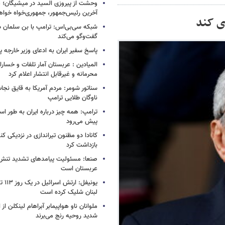
وحشت از پیروزی السید در میشیگان؛ 
آخرین رئیس‌جمهور، جمهوری‌خواه خواه
ی کند
شبکه سی‌بی‌اس: ترامپ با بن سلمان درب
گفت‌وگو می‌کند
پاسخ سفیر ایران به ادعای وزیر خارجه 
المیادین : عربستان آمار تلفات و خسار
محرمانه و غیرقابل انتشار اعلام کرد
سناتور شومر: مردم آمریکا به قایق نجات 
ناوگان طلایی ترامپ
ترامپ: همه چیز درباره ایران به طور ا
پیش می‌رود
کانادا دو مظنون تیراندازی در نزدیکی کن
بازداشت کرد
صنعا: مسئولیت پیامدهای تشدید تنش 
عربستان است
یونیفل
لبنان شلیک کرده است
ملوانان ناو هواپیمابر آبراهام لینکلن ا
شدید روحیه رنج می‌برند