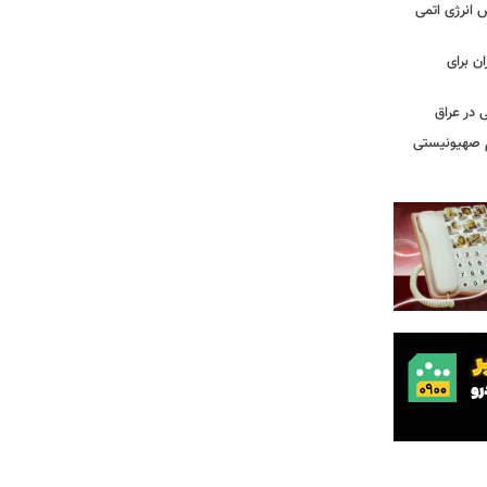
س انرژی اتمی
ن برای
 در عراق
یم صهیونیستی