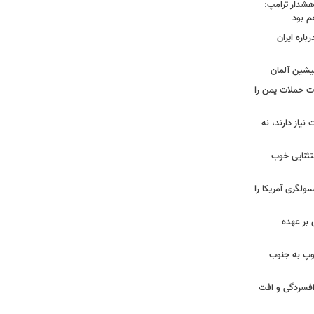
هشدار ترامپ:
م بود
اره ایران
پیشین آلمان
ات حملات یمن را
نیاز دارند، نه
ستثنایی خوب
سولگری آمریکا را
بر عهده
: ارتش اسرائیل در یک روز ۱۱۳ توپ به جنوب
ز افسردگی و افت