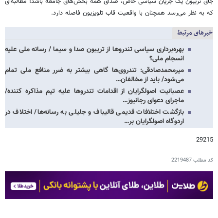
جای تریبون یک جریان سیاسی خاص، صدای همه بخش‌های جامعه باشد؛ مطالبه‌ای
که به نظر می‌رسد همچنان با واقعیت قاب تلویزیون فاصله دارد.
خبرهای مرتبط
بهره‌برداری سیاسی تندروها از تریبون‌ صدا و سیما / رسانه ملی علیه
انسجام ملی؟
میرمحمدصادقی: تندروی‌ها گاهی بیشتر به ضرر منافع ملی تمام
می‌شود/ باید از مخالفان…
عصبانیت اصولگرایان از اقدامات تندروها علیه تیم مذاکره کننده/
ماجرای دعوای رجانیوز…
بازگشت اختلافات قدیمی قالیباف و جلیلی به رسانه‌ها/ اختلاف در
اردوگاه اصولگرایان بر…
29215
کد مطلب
2219487