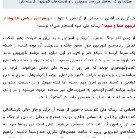
مطالبه‌ای که به نظر می‌رسد همچنان با واقعیت قاب تلویزیون فاصله دارد.
خبرگزاری خبرآنلاین در بخشی از گزارشی با عنوان؛ «ب
هره‌برداری سیاسی تندروها از
تریبون‌ صدا و سیما
/ رسانه ملی علیه انسجام ملی؟» نوشت:
از زمان آغاز جنگ تحمیلی آمریکا و اسرائیل علیه ایران و شهادت رهبر انقلاب،
تمامی برنامه‌های تلویزیون حول محور جنگ و سرنوشت آن بوده است؛ از شبکه
یک سیما گرفته تا شبکه خبر و افق. در این میان، چند برنامه تلویزیونی مانند
«جریان»، «خط مقاومت»، «جنگ تحمیلی سوم» و «ویژه خبری» از جمله برنامه‌های
گفت‌وگومحوری بودند که هر روز از رسانه ملی پخش می‌شوند. اگرچه در
برنامه‌سازی، چیدمان و طراحی دکور، جلوه‌های ویژه، لوکیشن‌های متنوع و حتی
توانایی و تسلط مجری امری مهم است، اما نکته مهم‌تر و در حقیقت، دشواری
تولید برنامه گفت‌وگومحور به ضرورت‌های میز مباحثه مربوط می‌شود و در واقع،
چشم مخاطب به انتخاب کارشناسان حاضر در گفت‌وگو است.
اقدامی که رسانه ملی نتوانست به‌خوبی از عهده آن برآید و جای خالی کارشناسانی
که به‌جای پرداختن به مسائل جناحی، روایت صحیح و تحلیل مناسبی از جنگ و
مسائل پیرامون آن ارائه کنند، احساس می‌شود. کافی است این روزها سری به
شبکه‌های تلویزیونی بزنید تا شاهد مهمان‌های تکراری صداوسیما باشید؛ ابراهیم