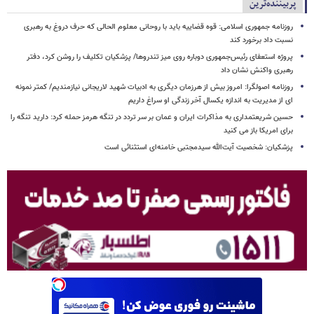
پربیننده‌ترین
روزنامه جمهوری اسلامی: قوه قضاییه باید با روحانی معلوم الحالی که حرف دروغ به رهبری
نسبت داد برخورد کند
پروژه استعفای رئیس‌جمهوری دوباره روی میز تندروها/ پزشکیان تکلیف را روشن کرد، دفتر
رهبری واکنش نشان داد
روزنامه اصولگرا: امروز بیش از هرزمان دیگری به ادبیات شهید لاریجانی نیازمندیم/ کمتر نمونه
ای از مدیریت به اندازه یکسال آخر زندگی او سراغ داریم
حسین شریعتمداری به مذاکرات ایران و عمان بر سر تردد در تنگه هرمز حمله کرد: دارید تنگه را
برای امریکا باز می کنید
پزشکیان: شخصیت آیت‌الله سیدمجتبی خامنه‌ای استثنائی است