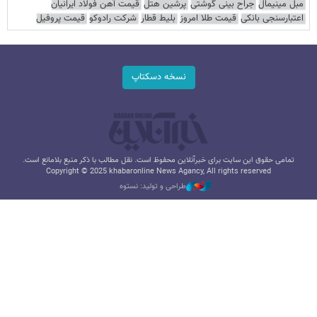
مبل مینیمال
جراح بینی گوشتی
پرشین هتل
قیمت آهن فولاد ایرانیان
اعتبارسنجی بانکی
قیمت طلا امروز
بلیط قطار
شرکت رادوکو
قیمت پروفیل
نسخه دسکتاپ
تمامی حقوق این سایت برای خبرآنلاین محفوظ است. نقل مطالب با ذکر منبع بلامانع است.
Copyright © 2025 khabaronline News Agancy, All rights reserved
طراحی و تولید: نستوه