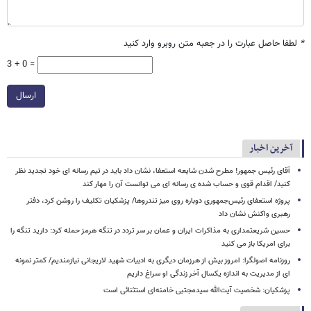
*
لطفا حاصل عبارت را در جعبه متن روبرو وارد کنید
3 + 0 =
ارسال
آخرین اخبار
آقای رئیس جمهور! مطرح شدن شایعه استعفا، نشان داد باید در تیم رسانه ای خود تجدید نظر
کنید/ اقدام قوی و حساب شده ی رسانه ای می توانست آن را مهار کند
پروژه استعفای رئیس‌جمهوری دوباره روی میز تندروها/ پزشکیان تکلیف را روشن کرد، دفتر
رهبری واکنش نشان داد
حسین شریعتمداری به مذاکرات ایران و عمان بر سر تردد در تنگه هرمز حمله کرد: دارید تنگه را
برای امریکا باز می کنید
روزنامه اصولگرا: امروز بیش از هرزمان دیگری به ادبیات شهید لاریجانی نیازمندیم/ کمتر نمونه
ای از مدیریت به اندازه یکسال آخر زندگی او سراغ داریم
پزشکیان: شخصیت آیت‌الله سیدمجتبی خامنه‌ای استثنائی است