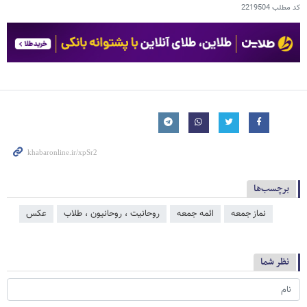
کد مطلب
2219504
برچسب‌ها
نماز جمعه
ائمه جمعه
روحانیت ، روحانیون ، طلاب
عکس
نظر شما