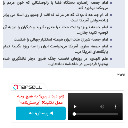
امام جمعه زاهدان: دستگاه قضا با زالوصفتانی که خون مردم را
می‌مکند برخورد کند
امام جمعه قم: تنگه هرمز نماد اقتدار جمهوری اسلامی برابر
زیاده‌خواهی آمریکا است
امام جمعه تبریز: رعایت حجاب را جدی بگیرید و دیگران را نیز به آن
توصیه کنید/ چنان…
امام جمعه شیراز: ملت ایران هیمنه استکبار جهانی را شکست
امام جمعه ساری: آمریکا می‌خواست ایران را سه روزه بگیرد/ تمام
پایگاه‌های آمریکا در…
علم الهدی: در روزهای نخست جنگ قدری دچار غافلگیری شده
بودیم/ فردوسی در شاهنامه نمادهای…
۳۱۲۱۱
زانو درد دارین؟ به هیچ وجه
عمل نکنید❌ "پرسش‌نامه"
◀ پرسش‌نامه