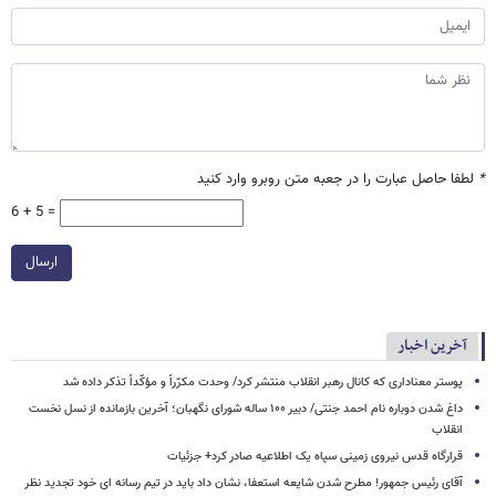
*
لطفا حاصل عبارت را در جعبه متن روبرو وارد کنید
6 + 5 =
ارسال
آخرین اخبار
پوستر معناداری که کانال رهبر انقلاب منتشر کرد/ وحدت مکرّراً و مؤکّداً تذکر داده شد
داغ شدن دوباره نام احمد جنتی/ دبیر ۱۰۰ ساله شورای نگهبان؛ آخرین بازمانده از نسل نخست
انقلاب
قرارگاه قدس نیروی زمینی سپاه یک اطلاعیه صادر کرد+ جزئیات
آقای رئیس جمهور! مطرح شدن شایعه استعفا، نشان داد باید در تیم رسانه ای خود تجدید نظر