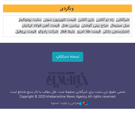
وبگردی
خبرآنلاین
راه نو آنلاین
بازی آنلاین
قیمت تلویزیون سونی
سایت یوتوتایمز
مبل مینیمال
جراح بینی گوشتی
پرشین هتل
قیمت آهن فولاد ایرانیان
اعتبارسنجی بانکی
قیمت طلا امروز
بلیط قطار
شرکت رادوکو
قیمت پروفیل
نسخه دسکتاپ
تمامی حقوق این سایت برای خبرآنلاین محفوظ است. نقل مطالب با ذکر منبع بلامانع است.
Copyright © 2025 khabaronline News Agancy, All rights reserved
طراحی و تولید: نستوه