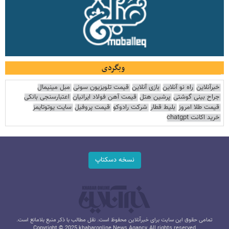
وبگردی
خبرآنلاین
راه نو آنلاین
بازی آنلاین
قیمت تلویزیون سونی
مبل مینیمال
جراح بینی گوشتی
پرشین هتل
قیمت آهن فولاد ایرانیان
اعتبارسنجی بانکی
قیمت طلا امروز
بلیط قطار
شرکت رادوکو
قیمت پروفیل
سایت یوتوتایمز
خرید اکانت chatgpt
نسخه دسکتاپ
تمامی حقوق این سایت برای خبرآنلاین محفوظ است. نقل مطالب با ذکر منبع بلامانع است.
Copyright © 2025 khabaronline News Agancy, All rights reserved