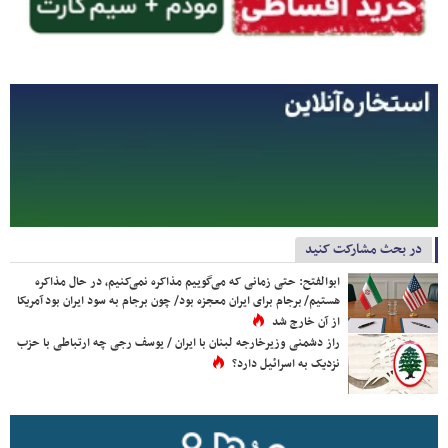
در بحث مشارکت کنید
ابوالفتح: حتی زمانی که می‌گوییم مذاکره نمی‌کنیم، در حال مذاکره
هستیم/ برجام برای ایران معجزه بود/ چون برجام به سود ایران بود آمریکا
از آن خارج شد
راز دشمنی وزیرخارجه لبنان با ایران / یوسف رجی چه ارتباطی با حزب
نزدیک به اسرائیل دارد؟