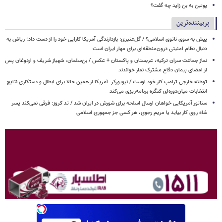
پوتین به بن زاید چه گفت؟
پربیننده‌ترین
پیش به سوی ناتوی اسلامی؟ / گل‌عنبری: بازدارندگی آمریکا کارایی خود را از دست داد؛ ریاض به
دنبال نظام امنیتی درون‌منطقه‌ای برای مهار ایران است
نماز جماعت سران ترکیه، عربستان و پاکستان + عکس / بن‌سلمان، شهباز شریف و اردوغان پس
از امضای پیمان دفاع مشترک نماز خواندند
توطئه خارجی ترامپ کار خود اوست / نیویورکر: آمریکا از همین حالا برای ابطال و دستکاری نتایج
انتخابات میان‌دوره‌ای کنگره برنامه‌ریزی می‌کند
سناتور آمریکایی خواهان ارسال اسلحه برای شورش در ایران شد / تد کروز: فرقی نمی‌کند پسر
شاه روی کار بیاید یا مریم رجوی، هر کسی جز جمهوری اسلامی