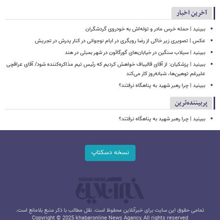
آخرین اخبار
ببینید | حمله خرس مادر و توله‌اش به خودروی گردشگران
عکس | تصویری زیر خاکی از رضا رویگری در ایام نوجوانی در کنار پدرش در تجریش
ببینید | سیلاب‌ سنگین در خیابان‌های گورگائون در شهر بمبئی در هند
ببینید | پزشکیان: از آقای قالیباف خواهش کردیم که رئیس تیم مذاکره‌کننده شود/ آقای عراقچی
علیرغم توهین‌ها، شبانه‌روز کار می‌کند
ببینید | چرا رهبر شهید به پناهگاه نرفتند؟
پربیننده‌ترین
ببینید | چرا رهبر شهید به پناهگاه نرفتند؟
نسخه دسکتاپ
تمامی حقوق این سایت برای خبرآنلاین محفوظ است. نقل مطالب با ذکر منبع بلامانع است.
Copyright © 2025 khabaronline News Agancy, All rights reserved