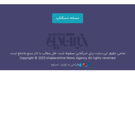
نسخه دسکتاپ
تمامی حقوق این سایت برای خبرآنلاین محفوظ است. نقل مطالب با ذکر منبع بلامانع است.
Copyright © 2025 khabaronline News Agancy, All rights reserved
طراحی و تولید: نستوه