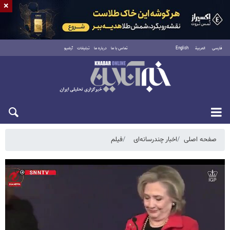
×
فارسی
العربية
English
تماس با ما
درباره ما
تبلیغات
آرشیو
پنجشنبه ۱۵ مرداد ۱۴۰۵
صفحه اصلی
اخبار چندرسانه‌ای
فیلم