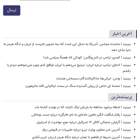
ارسال
آخرین اخبار
ببینید | نماینده مجلس: آمریکا به دنبال این است که سه تصویر نادرست از ایران و تنگه هرمز به
دنیا نشان دهد
ببینید | کمدی ترامپ در لاس‌وگاس؛ کودکی که طعمۀ سیاسی شد!
ببینید | ادعای ترامپ درباره ایران: ترجیح می‌دهم با ایران توافق کنم چون نمی‌خواهم مردم را
بکشم
ببینید | ونس: ایرانی‌ها مذاکره‌کنندگان سرسختی هستند
ببینید | صحنه ای خاص از ریزش گسترده سنگ در سمت ایتالیایی قله ماترهورن
پربیننده‌ترین
ببینید | لحظه برخورد صاعقه به بازیکن لیگ تایلند که در نهایت کشته شد
ببینید | رفتار شگفت انگیز دلفین ماده‌ای به نام «فرگل» درباره جسد بچه‌اش
ببینید | گزارش جنجالی کانال ۱۲ اسرائیل درباره موج مهاجرت از اسراییل
ببینید | آخرین خبر معاون وزارت نیرو درباره تغییرات در قبوض برق
ببینید | آخرین خبرها از تفاهم با عمان درباره تنگه هرمز از زبان غریب‌آبادی