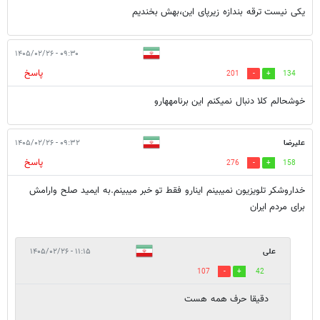
یکی نیست ترقه بندازه زیرپای این،بهش بخندیم
۰۹:۳۰ - ۱۴۰۵/۰۲/۲۶
پاسخ
201
134
خوشحالم کلا دنبال نمیکنم این برنامههارو
علیرضا
۰۹:۳۲ - ۱۴۰۵/۰۲/۲۶
پاسخ
276
158
خداروشکر تلویزیون نمیبینم اینارو فقط تو خبر میبینم.به ایمید صلح وارامش
برای مردم ایران
علی
۱۱:۱۵ - ۱۴۰۵/۰۲/۲۶
107
42
دقیقا حرف همه هست