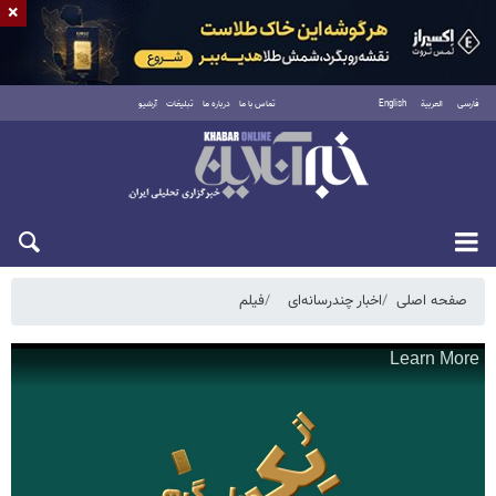
×
فارسی
العربية
English
تماس با ما
درباره ما
تبلیغات
آرشیو
جمعه ۱۶ مرداد ۱۴۰۵
صفحه اصلی
اخبار چندرسانه‌ای
فیلم