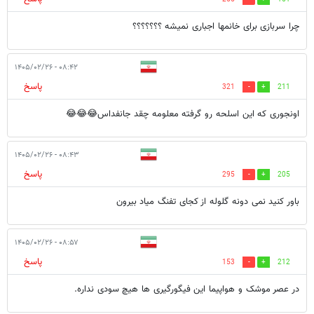
چرا سربازی برای خانمها اجباری نمیشه ؟؟؟؟؟؟؟
۰۸:۴۲ - ۱۴۰۵/۰۲/۲۶
پاسخ
321
211
اونجوری که این اسلحه رو گرفته معلومه چقد جانفداس😂😂😂
۰۸:۴۳ - ۱۴۰۵/۰۲/۲۶
پاسخ
295
205
باور کنید نمی دونه گلوله از کجای تفنگ میاد بیرون
۰۸:۵۷ - ۱۴۰۵/۰۲/۲۶
پاسخ
153
212
در عصر موشک و هواپیما این فیگورگیری ها هیچ سودی نداره.