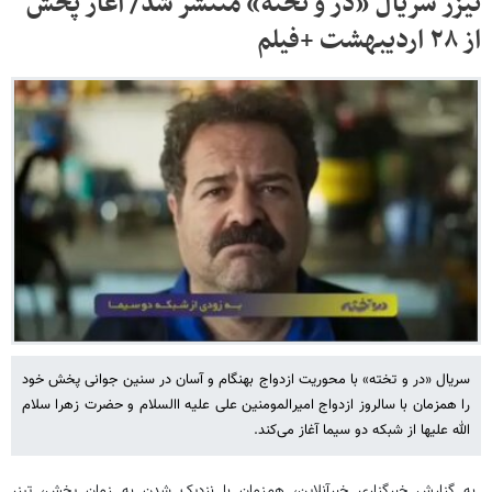
تیزر سریال «در و تخته» منتشر شد/ آغاز پخش
از ۲۸ اردیبهشت +فیلم
سریال «در و تخته» با محوریت ازدواج بهنگام و آسان در سنین جوانی پخش خود
را همزمان با سالروز ازدواج امیرالمومنین علی علیه االسلام و حضرت زهرا سلام
الله علیها از شبکه دو سیما آغاز می‌کند.
به گزارش خبرگزاری خبرآنلاین، هم‌زمان با نزدیک شدن به زمان پخش، تیزر