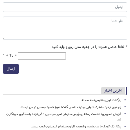
*
لطفا حاصل عبارت را در جعبه متن روبرو وارد کنید
1 + 15 =
ارسال
آخرین اخبار
بازگشت اپرای «کارمن» به صحنه
زنجانپور از درد مشترک تنهایی و درک نشدن گفت/ هیچ کمبود جسمی در من نیست
گزارش تصویری/ نشست رسانه‌ای رئیس سازمان امور سینمایی ؛ فریدزاده پاسخگوی خبرنگاران
شد
پیکار یک کودک با سرنوشت؛ وضعیت اکران سینمای انیمیشن خوب نیست