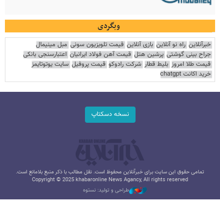
وبگردی
خبرآنلاین
راه نو آنلاین
بازی آنلاین
قیمت تلویزیون سونی
مبل مینیمال
جراح بینی گوشتی
پرشین هتل
قیمت آهن فولاد ایرانیان
اعتبارسنجی بانکی
قیمت طلا امروز
بلیط قطار
شرکت رادوکو
قیمت پروفیل
سایت یوتوتایمز
خرید اکانت chatgpt
نسخه دسکتاپ
تمامی حقوق این سایت برای خبرآنلاین محفوظ است. نقل مطالب با ذکر منبع بلامانع است.
Copyright © 2025 khabaronline News Agancy, All rights reserved
طراحی و تولید: نستوه