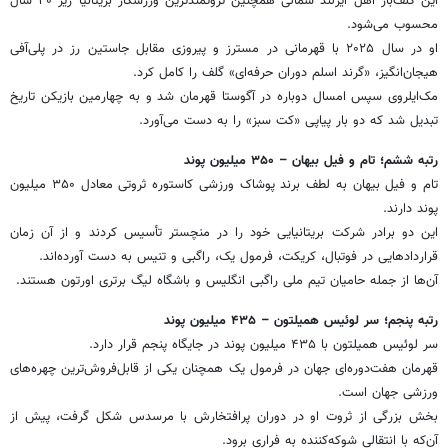
این گلف‌باز اهل ایرلند شمالی همچنین ثروتمندترین ورزشکار بریتانیا زیر ۴۰ سال
محسوب می‌شود.
او در سال ۲۰۲۵ با قهرمانی در مسترز و پیروزی مقابل جاستین رز در پلی‌آفی
هیجان‌انگیز، «گرند اسلم دوران حرفه‌ای» گلف را کامل کرد.
مک‌ایلروی سپس امسال دوباره در آگوستا قهرمان شد و به چهارمین بازیکن تاریخ
تبدیل شد که دو بار پیاپی «کت سبز» را به دست می‌آورد.
رتبه ششم؛ تام و فیل بیهان – ۳۵۰ میلیون پوند
تام و فیل بیهان به لطف برند پوشاک ورزشی کاستوره ثروتی معادل ۳۵۰ میلیون
پوند دارند.
این دو برادر شرکت بریتانیایی خود را در منچستر تأسیس کردند و از آن زمان
قراردادهایی در فوتبال، کریکت، فرمول یک، راگبی و تنیس به دست آورده‌اند.
آن‌ها از جمله حامیان تیم ملی راگبی انگلیس و باشگاه لیگ برتری اورتون هستند.
رتبه پنجم؛ سر لوئیس همیلتون – ۴۳۵ میلیون پوند
سر لوئیس همیلتون با ۴۳۵ میلیون پوند در جایگاه پنجم قرار دارد.
قهرمان هفت‌دوره‌ای جهان در فرمول یک همچنان یکی از قابل‌فروش‌ترین چهره‌های
ورزشی جهان است.
بخش بزرگی از ثروت او در دوران پرافتخارش با مرسدس شکل گرفت، پیش از
آن‌که با انتقالی شوکه‌کننده به فراری برود.