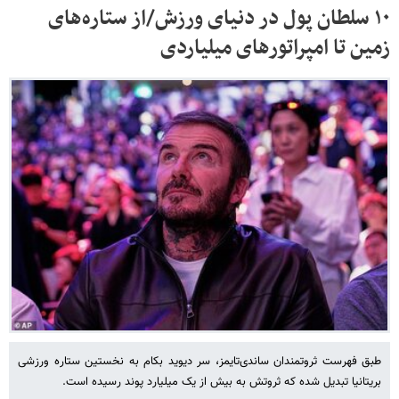
۱۰ سلطان پول در دنیای ورزش/از ستاره‌های
زمین تا امپراتورهای میلیاردی
طبق فهرست ثروتمندان ساندی‌تایمز، سر دیوید بکام به نخستین ستاره ورزشی
بریتانیا تبدیل شده که ثروتش به بیش از یک میلیارد پوند رسیده است.