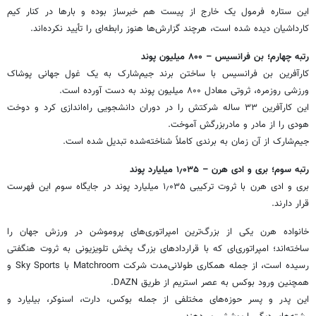
این ستاره فرمول یک خارج از پیست هم خبرساز بوده و بارها در کنار کیم
کارداشیان دیده شده است، هرچند گزارش‌ها هنوز رابطه‌ای را تأیید نکرده‌اند.
رتبه چهارم؛ بن فرانسیس – ۸۰۰ میلیون پوند
کارآفرین بن فرانسیس با ساختن برند جیم‌شارک به یک غول جهانی پوشاک
ورزشی روزمره، ثروتی معادل ۸۰۰ میلیون پوند به دست آورده است.
این کارآفرین ۳۳ ساله شرکتش را در دوران دانشجویی راه‌اندازی کرد و دوخت
هودی را از مادر و مادربزرگش آموخت.
جیم‌شارک از آن زمان به برندی کاملاً شناخته‌شده تبدیل شده است.
رتبه سوم؛ بری و ادی هرن – ۱٫۰۳۵ میلیارد پوند
بری و ادی هرن با ثروت ترکیبی ۱٫۰۳۵ میلیارد پوند در جایگاه سوم این فهرست
قرار دارند.
خانواده هرن یکی از بزرگ‌ترین امپراتوری‌های پروموشن در ورزش جهان را
ساخته‌اند؛ امپراتوری‌ای که با قراردادهای بزرگ پخش تلویزیونی به ثروت هنگفتی
رسیده است، از جمله همکاری طولانی‌مدت شرکت Matchroom با Sky Sports و
همچنین ورود بوکس به عصر استریم از طریق DAZN.
این پدر و پسر حوزه‌های مختلفی از جمله بوکس، دارت، اسنوکر، بیلیارد و