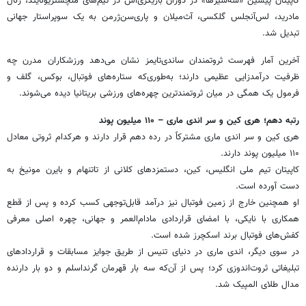
کاپیتان پیشین «سه‌شیرها» در دوران بازیگری‌اش در تیم‌های منچستریونایتد، رئال
مادرید، لس‌آنجلس گلکسی، آث‌میلان و پاری‌سن‌ژرمن به یک سوپراستار جهانی
تبدیل شد.
آخرین آمار فهرست ثروتمندان ساندی‌تایمز نشان می‌دهد ورزشکاران مدرن چه
ظرفیت درآمدزایی عظیمی دارند؛ به‌طوری‌که ستاره‌های فوتبال، بوکس، گلف و
فرمول یک همگی در میان ثروتمندترین چهره‌های ورزشی بریتانیا دیده می‌شوند.
رتبه دهم؛ هری کین و سر اندی ماری – ۱۱۰ میلیون پوند
هری کین و سر اندی ماری مشترکاً در رده دهم قرار دارند و هرکدام ثروتی معادل
۱۱۰ میلیون پوند دارند.
کاپیتان تیم ملی انگلیس، کین، دستمزدهای کلانی از تاتنهام و بایرن مونیخ به
دست آورده است.
او همچنین خارج از زمین فوتبال نیز درآمد قابل‌توجهی کسب کرده و پس از قطع
همکاری با نایکی، با امضای قراردادی مادام‌العمر و جهانی، چهره اصلی معرفی
کفش‌های فوتبال برند اسکچرز شده است.
در سوی دیگر، اندی ماری در دنیای تنیس از طریق جوایز مسابقات و قراردادهای
تبلیغاتی ثروت‌اندوزی کرد؛ پس از آن‌که سه بار قهرمان گرنداسلم و دو بار دارنده
مدال طلای المپیک شد.