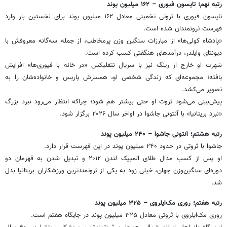
رتبه نهم؛ تایسون فیوری – ۱۶۲ میلیون پوند
تایسون فیوری با ثروتی تخمینی معادل ۱۶۲ میلیون پوند برای نخستین بار وارد
فهرست ثروتمندان شده است.
«پادشاه کولی‌ها» از مبارزات سنگین وزن پرمخاطب، از جمله سه‌گانه معروفش با
دیونتای وایلدر، درآمدهای هنگفتی کسب کرده است.
شهرت او خارج از رینگ نیز با سریال نتفلیکس «در خانه با فیوری‌ها» افزایش
یافته؛ مجموعه‌ای که زندگی شخصی او، همسرش پاریس و خانواده‌شان را به
تصویر می‌کشد.
پیش‌بینی می‌شود ثروت او حتی بیشتر هم شود؛ چراکه انتظار می‌رود نبرد بزرگ
«نبرد بریتانیا» با آنتونی جاشوا در اواخر سال ۲۰۲۶ برگزار شود.
رتبه هشتم؛ آنتونی جاشوا – ۲۴۰ میلیون پوند
جاشوا با ثروتی در حدود ۲۴۰ میلیون پوند در این فهرست قرار دارد.
او پس از کسب مدال طلای المپیک لندن ۲۰۱۲ و تبدیل شدن به قهرمان دو
دوره‌ای سنگین‌وزن جهان، خیلی زود به یکی از ثروتمندترین ورزشکاران بریتانیا بدل
شد.
رتبه هفتم؛ روری مک‌ایلروی – ۳۲۵ میلیون پوند
روری مک‌ایلروی با ثروتی معادل ۳۲۵ میلیون پوند در جایگاه هفتم است.