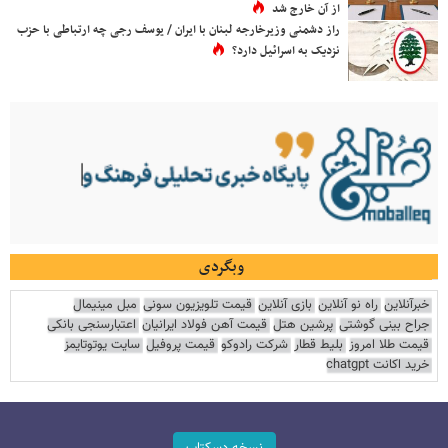
از آن خارج شد
راز دشمنی وزیرخارجه لبنان با ایران / یوسف رجی چه ارتباطی با حزب
نزدیک به اسرائیل دارد؟
وبگردی
خبرآنلاین
راه نو آنلاین
بازی آنلاین
قیمت تلویزیون سونی
مبل مینیمال
جراح بینی گوشتی
پرشین هتل
قیمت آهن فولاد ایرانیان
اعتبارسنجی بانکی
قیمت طلا امروز
بلیط قطار
شرکت رادوکو
قیمت پروفیل
سایت یوتوتایمز
خرید اکانت chatgpt
نسخه دسکتاپ