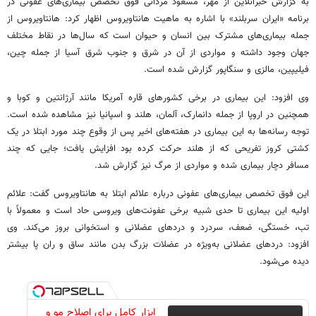
به گزارش خبرآنلاین از مهر، مسعود مردانی فوق تخصص بیماری‌های عفونی در
برنامه «ایران سربلند» با اشاره به ماهیت هانتاویروس اظهار کرد: هانتاویروس از
جمله بیماری‌های مشترک بین انسان و حیوان است که سال‌ها در نقاط مختلف
جهان وجود داشته و مواردی از آن در شرق و جنوب شرق آسیا از جمله چین،
فیلیپین، مالزی و سنگاپور گزارش شده است.
وی افزود: این بیماری در برخی کشورهای قاره آمریکا مانند آرژانتین و کوبا و
همچنین در اروپا از جمله دانمارک، آلمان، هلند و اسپانیا نیز مشاهده شده است.
توجه رسانه‌ها به این بیماری در هفته‌های اخیر پس از وقوع چند مورد ابتلا در یک
کشتی کروز تفریحی که از هلند حرکت کرده بود افزایش یافت؛ جایی که چند
مسافر دچار بیماری شده و مواردی از مرگ نیز گزارش شد.
این فوق تخصص بیماری‌های عفونی درباره علائم ابتلا به هانتاویروس گفت: علائم
اولیه این بیماری تا حدی شبیه برخی عفونت‌های ویروسی حاد است و معمولاً با
تب، خستگی، ضعف، سردرد و دردهای عضلانی و استخوانی بروز می‌کند. وی
افزود: دردهای عضلانی به‌ویژه در عضلات بزرگ بدن مانند ساق و ران پا بیشتر
دیده می‌شود.
ابزار کامل برای اصلاح مو و