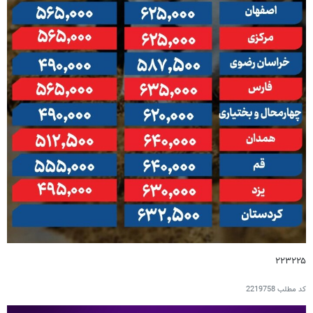
۲۲۳۲۲۵
کد مطلب
2219758