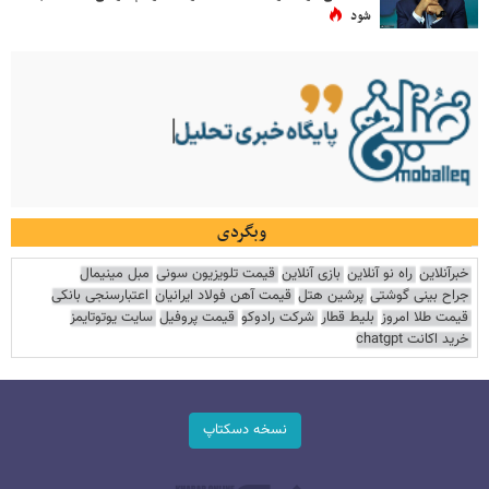
شود
وبگردی
خبرآنلاین
راه نو آنلاین
بازی آنلاین
قیمت تلویزیون سونی
مبل مینیمال
جراح بینی گوشتی
پرشین هتل
قیمت آهن فولاد ایرانیان
اعتبارسنجی بانکی
قیمت طلا امروز
بلیط قطار
شرکت رادوکو
قیمت پروفیل
سایت یوتوتایمز
خرید اکانت chatgpt
نسخه دسکتاپ