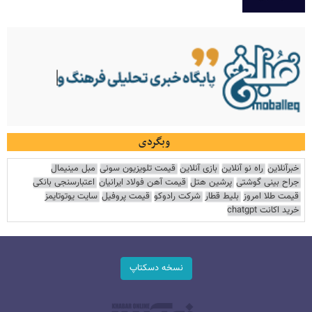
وبگردی
خبرآنلاین
راه نو آنلاین
بازی آنلاین
قیمت تلویزیون سونی
مبل مینیمال
جراح بینی گوشتی
پرشین هتل
قیمت آهن فولاد ایرانیان
اعتبارسنجی بانکی
قیمت طلا امروز
بلیط قطار
شرکت رادوکو
قیمت پروفیل
سایت یوتوتایمز
خرید اکانت chatgpt
نسخه دسکتاپ