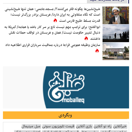
شیخ‌نشین‌ها چگونه فکر می‌کنند؟/ مسجدجامعی: عمان تنها شیخ‌نشینی
است که نگاه متفاوتی به ایران دارد/ عربستان برادر بزرگ‌تر نیست؛
قدرت مسلط خلیج فارس است
ابوالفتح: برای ترامپ مهم نیست تاج بر سر کار باشد یا عمامه/ آمریکا به
دنبال تغییر حکومت نیست/ عمان و عربستان در توقف حملات نقش
داشتند
سازمان وظیفه عمومی فراجا درباره معافیت سربازان فراری اطلاعیه داد
وبگردی
خبرآنلاین
راه نو آنلاین
بازی آنلاین
قیمت تلویزیون سونی
مبل مینیمال