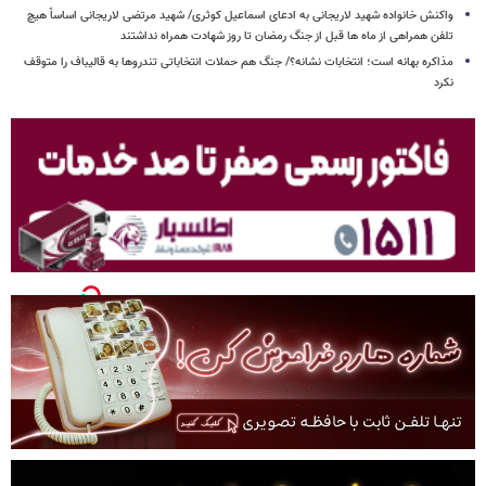
واکنش خانواده شهید لاریجانی به ادعای اسماعیل کوثری/ شهید مرتضی لاریجانی اساساً هیچ
تلفن همراهی از ماه ها قبل از جنگ رمضان تا روز شهادت همراه نداشتند
مذاکره بهانه است؛ انتخابات نشانه؟/ جنگ هم حملات انتخاباتی تندروها به قالیباف را متوقف
نکرد