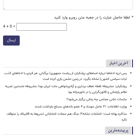
*
لطفا حاصل عبارت را در جعبه متن روبرو وارد کنید
4 + 0 =
ارسال
آخرین اخبار
پس لرزه ادعاها درباره استعفای پزشکیان از ریاست جمهوری/ بیگدلی: هر فردی با ادعاهای کذب،
ثبات سیاسی کشور را نشانه بگیرد، در زمین دشمن بازی کرده است
پزشکیان: مشروطه نقطه عطف بیداری و آزادی‌خواهی ملت ایران بود/ مشروطه نخستین تجربه
نظام پارلمانی و قانون‌گرایی را در خاورمیانه بود
جلسات علنی مجلس چه زمانی برگزار می‌شود؟
وزارت اطلاعات: ۲۱ عامل موساد و ۴ عضو باندهای مسلح بازداشت شدند
مذاکره بهانه است؛ انتخابات نشانه؟/ جنگ هم حملات انتخاباتی تندروها به قالیباف را متوقف
نکرد
پربیننده‌ترین