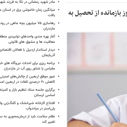
مادر شهید رمضانی در نکا به فرزند 
میانگین زمان خاموشی برق در استان م
ن کرمان : ۶۶۰۰ دانش آموز بازمانده از تحصیل به
یافت
رهاسازی ۷۵ میلیون بچه ماهی در ر
مازندران
آغاز بهره مندی واحدهای تولییدی منطقه 
معافیت ها و مشوق های قانونی
دیدار استاندار اردبیل با فعالان اقتصا
آذربایجان
برنامه ریزی برای احداث نیروگاه های
مقیاس یا شناور روی آب در مازندران
عبور موفق اربعین از چالش‌های امنیتی 
کاهش ۲۰ درصدی تلفات در اربعین امسال
برگزاری جلسه ستاد تنظیم بازار و کمیته
اساسی لرستان
افتتاح کارخانه شیرخشک و کلنگ‌زنی واح
پلی‌استر در میاندوآب
نظام سلامت باید از درمان‌محوری به 
تغییر کند