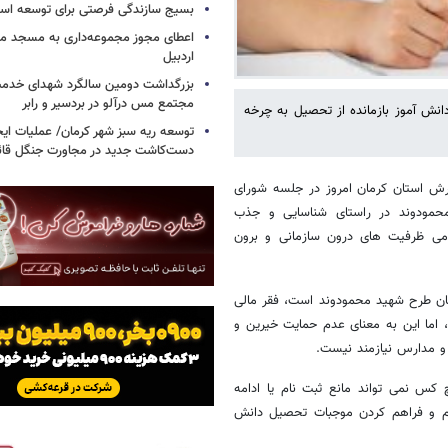
بسیج سازندگی فرصتی برای توسعه اس
اعطای مجوز مجموعه‌داری به مسجد محل
اردبیل
بزرگداشت دومین سالگرد شهدای خدمت
مجتمع مس درآلو در بردسیر و رابر
 کل آموزش و پرورش استان کرمان با اشاره به بازگشت بیش از ۶۶۰۰ دانش آموز بازمانده از تحصیل به چرخه
توسعه ریه سبز شهر کرمان/ عملیات ای
دست‌کاشت جدید در مجاورت جنگل قائم
 استان کرمان امروز در جلسه شورای
محمودوند در راستای شناسایی و جذب
مامی ظرفیت های درون سازمانی و برون
طان طرح شهید محمودوند است، فقر مالی
، اما این به معنای عدم حمایت خیرین و
 و مدارس نیازمند نیست.
 کس نمی تواند مانع ثبت نام یا ادامه
نام و فراهم کردن موجبات تحصیل دانش