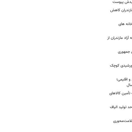
شهیدش پیوست
ازندران کاهش
ودخانه های
آزاد مازندران از
دی جمهوری
 خورشیدی کوچک
و اقلیمی؛
 تأمین کالاهای
د تولید الیاف
سلامت‌محوری