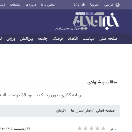
فارسی
العربية
English
تماس با ما
درباره ما
تبلیغات
آرشی
صفحه اصلی
سیاست
اقتصاد
فرهنگ
جامعه
بین‌الملل
ورزش
تا
مطالب پیشنهادی
سرمایه گذاری بدون ریسک با سود 38 درصد سالانه📈
صفحه اصلی
اخبار استان ها
کرمان
۲۶ اردیبهشت ۱۴۰۵ - ۱۶:۳۴
۰ نفر