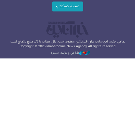
نسخه دسکتاپ
تمامی حقوق این سایت برای خبرآنلاین محفوظ است. نقل مطالب با ذکر منبع بلامانع است.
Copyright © 2025 khabaronline News Agancy, All rights reserved
طراحی و تولید: نستوه