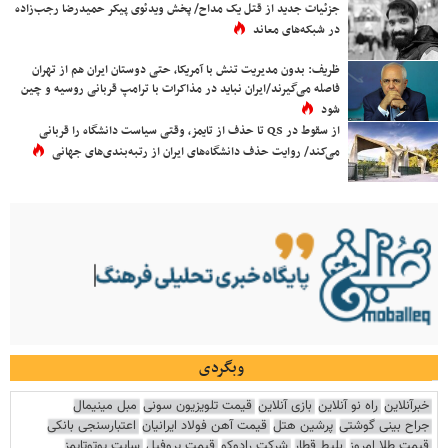
جزئیات جدید از قتل یک مداح/ پخش ویدئوی پیکر حمیدرضا رجب‌زاده
در شبکه‌های معاند
ظریف: بدون مدیریت تنش با آمریکا، حتی دوستان ایران هم از تهران
فاصله می‌گیرند/ایران نباید در مذاکرات با ترامپ قربانی روسیه و چین
شود
از سقوط در QS تا حذف از تایمز، وقتی سیاست دانشگاه را قربانی
می‌کند/ روایت حذف دانشگاه‌های ایران از رتبه‌بندی‌های جهانی
وبگردی
خبرآنلاین
راه نو آنلاین
بازی آنلاین
قیمت تلویزیون سونی
مبل مینیمال
جراح بینی گوشتی
پرشین هتل
قیمت آهن فولاد ایرانیان
اعتبارسنجی بانکی
قیمت طلا امروز
بلیط قطار
شرکت رادوکو
قیمت پروفیل
سایت یوتوتایمز