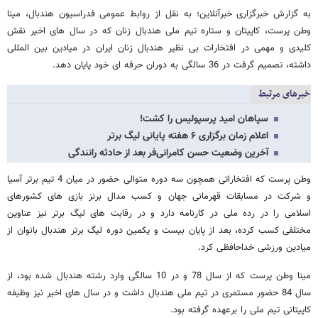
به گزارش خبرگزاری خبرآنلاین؛ به نقل از روابط عمومی فدراسیون هندبال، مینا
وطن پرست، کاپیتان و ستاره تیم ملی هندبال زنان که در سال های اخیر نقش
کلیدی و مهمی در افتخارات بی نظیر هندبال زنان ایران در میادین بین المللی
داشته، تصمیم گرفت در 36 سالگی به دوران حرفه ای خود پایان دهد.
خبرهای مرتبط
سپاهان امید پرسپولیس را کشت!
اعلام زمان برگزاری ۶ هفته پایانی لیگ برتر
آخرین وضعیت حسن کامرانی‌فر بعد از حادثه رانندگی
وطن پرست که افتخاراتی همچون سه دوره متوالی حضور در میان 4 تیم برتر آسیا
و شرکت در مسابقات قهرمانی جهان و کسب مدال برنز بازی های کشورهای
اسلامی را در رده ملی در کارنامه دارد و در رقابت های لیگ برتر نیز عناوین
مختلفی کسب کرده، بعد از پایان بیست و یکمین دوره لیگ برتر هندبال بانوان از
میادین ورزشی خداحافظی کرد.
مینا وطن پرست که از سال 78 و در 10 سالگی وارد رشته هندبال شده بود، از
سال 84 حضور مستمری در تیم ملی هندبال داشت و در سال های اخیر نیز وظیفه
کاپیتانی تیم ملی را برعهده گرفته بود.