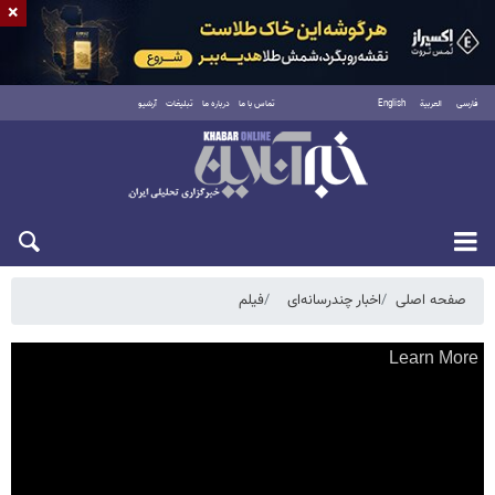
×
فارسی
العربية
English
تماس با ما
درباره ما
تبلیغات
آرشیو
پنجشنبه ۱۵ مرداد ۱۴۰۵
صفحه اصلی
اخبار چندرسانه‌ای
فیلم