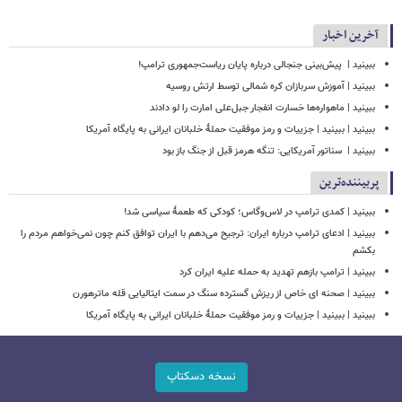
آخرین اخبار
ببینید | ‏ پیش‌بینی جنجالی درباره پایان ریاست‌جمهوری ترامپ!
ببینید | آموزش سربازان کره شمالی توسط ارتش روسیه
ببینید | ماهواره‌ها خسارت انفجار جبل‌علی امارت را لو دادند
ببینید | ببینید | جزییات و رمز موفقیت حملۀ خلبانان ایرانی به پایگاه آمریکا
ببینید | ‏ سناتور آمریکایی: تنگه هرمز قبل از جنگ باز بود
پربیننده‌ترین
ببینید | کمدی ترامپ در لاس‌وگاس؛ کودکی که طعمۀ سیاسی شد!
ببینید | ادعای ترامپ درباره ایران: ترجیح می‌دهم با ایران توافق کنم چون نمی‌خواهم مردم را
بکشم
ببینید | ترامپ بازهم تهدید به حمله علیه ایران کرد
ببینید | صحنه ای خاص از ریزش گسترده سنگ در سمت ایتالیایی قله ماترهورن
ببینید | ببینید | جزییات و رمز موفقیت حملۀ خلبانان ایرانی به پایگاه آمریکا
نسخه دسکتاپ