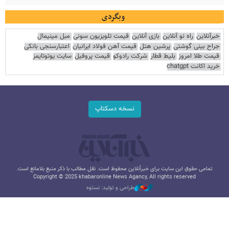
وبگردی
خبرآنلاین
راه نو آنلاین
بازی آنلاین
قیمت تلویزیون سونی
مبل مینیمال
جراح بینی گوشتی
پرشین هتل
قیمت آهن فولاد ایرانیان
اعتبارسنجی بانکی
قیمت طلا امروز
بلیط قطار
شرکت رادوکو
قیمت پروفیل
سایت یوتوتایمز
خرید اکانت chatgpt
نسخه دسکتاپ
تمامی حقوق این سایت برای خبرآنلاین محفوظ است. نقل مطالب با ذکر منبع بلامانع است.
Copyright © 2025 khabaronline News Agancy, All rights reserved
طراحی و تولید: نستوه