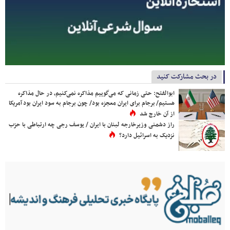
در بحث مشارکت کنید
ابوالفتح: حتی زمانی که می‌گوییم مذاکره نمی‌کنیم، در حال مذاکره
هستیم/ برجام برای ایران معجزه بود/ چون برجام به سود ایران بود آمریکا
از آن خارج شد
راز دشمنی وزیرخارجه لبنان با ایران / یوسف رجی چه ارتباطی با حزب
نزدیک به اسرائیل دارد؟