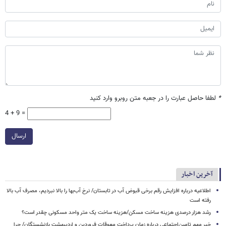
*
لطفا حاصل عبارت را در جعبه متن روبرو وارد کنید
4 + 9 =
ارسال
آخرین اخبار
اطلاعیه درباره افزایش رقم برخی قبوض آب در تابستان/ نرخ آب‌بها را بالا نبردیم، مصرف آب بالا
رفته است
رشد هزار درصدی هزینه ساخت مسکن/هزینه ساخت یک متر واحد مسکونی چقدر است؟
خبر مهم تامین‌اجتماعی درباره زمان پرداخت معوقات فروردین و اردیبهشت بازنشستگان/ چرا