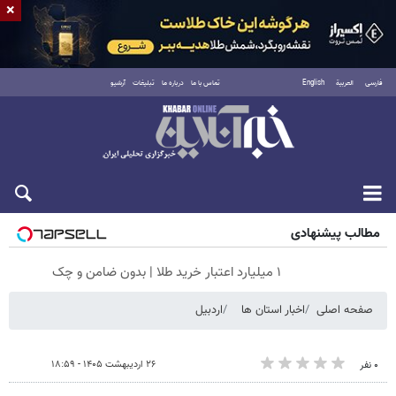
×
فارسی
العربية
English
تماس با ما
درباره ما
تبلیغات
آرشیو
شنبه ۱۷ مرداد ۱۴۰۵
مطالب پیشنهادی
۱ میلیارد اعتبار خرید طلا | بدون ضامن و چک
صفحه اصلی
اخبار استان ها
اردبیل
۲۶ اردیبهشت ۱۴۰۵ - ۱۸:۵۹
۰ نفر