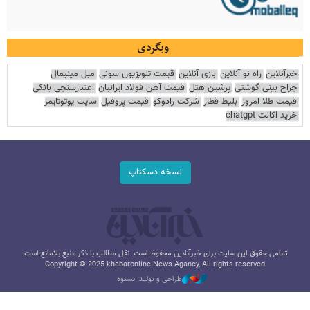
وبگردی
خبرآنلاین
راه نو آنلاین
بازی آنلاین
قیمت تلویزیون سونی
مبل مینیمال
جراح بینی گوشتی
پرشین هتل
قیمت آهن فولاد ایرانیان
اعتبارسنجی بانکی
قیمت طلا امروز
بلیط قطار
شرکت رادوکو
قیمت پروفیل
سایت یوتوتایمز
خرید اکانت chatgpt
نسخه دسکتاپ
تمامی حقوق این سایت برای خبرآنلاین محفوظ است. نقل مطالب با ذکر منبع بلامانع است.
Copyright © 2025 khabaronline News Agancy, All rights reserved
طراحی و تولید: نستوه