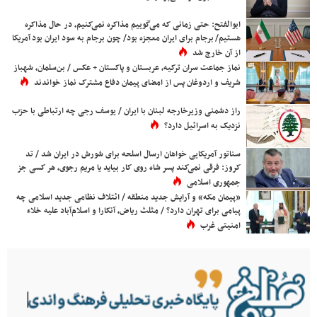
ابوالفتح: حتی زمانی که می‌گوییم مذاکره نمی‌کنیم، در حال مذاکره
هستیم/ برجام برای ایران معجزه بود/ چون برجام به سود ایران بود آمریکا
از آن خارج شد
نماز جماعت سران ترکیه، عربستان و پاکستان + عکس / بن‌سلمان، شهباز
شریف و اردوغان پس از امضای پیمان دفاع مشترک نماز خواندند
راز دشمنی وزیرخارجه لبنان با ایران / یوسف رجی چه ارتباطی با حزب
نزدیک به اسرائیل دارد؟
سناتور آمریکایی خواهان ارسال اسلحه برای شورش در ایران شد / تد
کروز: فرقی نمی‌کند پسر شاه روی کار بیاید یا مریم رجوی، هر کسی جز
جمهوری اسلامی
«پیمان مکه» و آرایش جدید منطقه / ائتلاف نظامی جدید اسلامی چه
پیامی برای تهران دارد؟ / مثلث ریاض، آنکارا و اسلام‌آباد علیه خلاء
امنیتی غرب