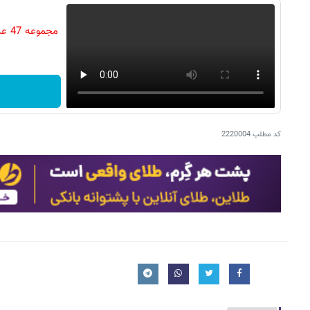
مجم
کد مطلب
2220004