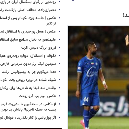
رونمایی از رقبای بسکتبال ایران در بازی
بختیاری‌زاده، مخالف اصلی بازگشت رضا
د!
عکس | جلسه ویژه نکونام پس از امضای 
تراکتور
عکس | عسل پورحیدری با استقلال تمدی
علیمنصور به دنبال مدافع سابق استقلا
آرزوی بزرگ دنیس اکرت
نکونام و استقلال، دوباره روبه‌روی هم!
سومین لیگ برتر بدون سرمربی خارجی
بعدا می‌گویم چرا به پرسپولیس نرفتم
شوک شبانه در تبریز؛ ربیعی رفت نکونام
واکنش تند فیفا به تلاش‌ها برای برکناری 
عکس| تیم پپ فرو ریخت
از ناکامی در سخنگویی تا مدیریت فوتبال 
پست به سبک تاجرنیا/ پاداش بد بودن!
اگر پول‌پاشی را کنار بگذارید ، فوتبال ن