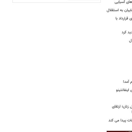
‌های آسیایی
ییان به استقلال
قرارداد با
د کرد
ل
 آمد!
اینفانتینو
زنان؛ ارتقای
جات پیدا می کند