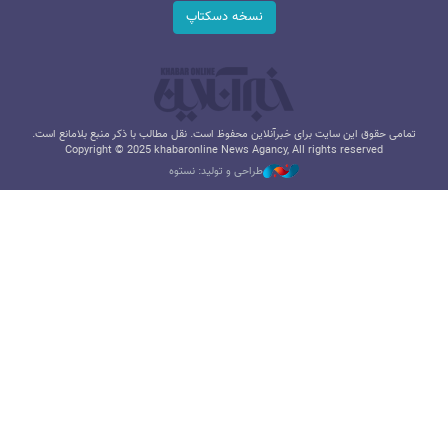
نسخه دسکتاپ
تمامی حقوق این سایت برای خبرآنلاین محفوظ است. نقل مطالب با ذکر منبع بلامانع است.
Copyright © 2025 khabaronline News Agancy, All rights reserved
طراحی و تولید: نستوه