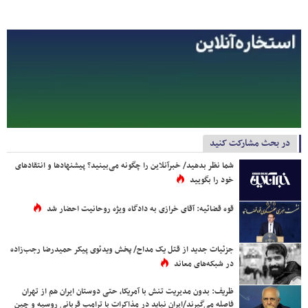
در بحث مشارکت کنید
شما نظر بدهید/ خبرآنلاین را چگونه می‌بینید؟ پیشنهادها و انتقادهای
خود را بگویید
قوه قضائیه: آقای خرازی به دادگاه ویژه روحانیت احضار شد
جزئیات جدید از قتل یک مداح/ پخش ویدئوی پیکر حمیدرضا رجب‌زاده
در شبکه‌های معاند
ظریف: بدون مدیریت تنش با آمریکا، حتی دوستان ایران هم از تهران
فاصله می‌گیرند/ایران نباید در مذاکرات با ترامپ قربانی روسیه و چین