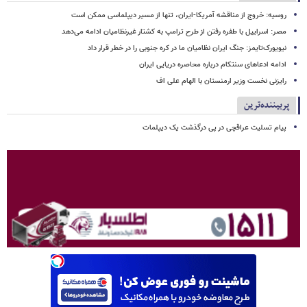
روسیه: خروج از مناقشه آمریکا-ایران، تنها از مسیر دیپلماسی ممکن است
مصر: اسراییل با طفره رفتن از طرح ترامپ به کشتار غیرنظامیان ادامه می‌دهد
نیویورک‌تایمز: جنگ ایران نظامیان ما در کره جنوبی را در خطر قرار داد
ادامه ادعاهای سنتکام درباره محاصره دریایی ایران
رایزنی نخست وزیر ارمنستان با الهام علی اف
پربیننده‌ترین
پیام تسلیت عراقچی در پی درگذشت یک دیپلمات