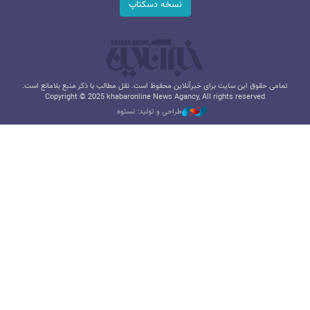
نسخه دسکتاپ
تمامی حقوق این سایت برای خبرآنلاین محفوظ است. نقل مطالب با ذکر منبع بلامانع است.
Copyright © 2025 khabaronline News Agancy, All rights reserved
طراحی و تولید: نستوه