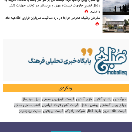
ابوالفتح: برای ترامپ مهم نیست تاج بر سر کار باشد یا عمامه/ آمریکا به
دنبال تغییر حکومت نیست/ عمان و عربستان در توقف حملات نقش
داشتند
سازمان وظیفه عمومی فراجا درباره معافیت سربازان فراری اطلاعیه داد
وبگردی
خبرآنلاین
راه نو آنلاین
بازی آنلاین
قیمت تلویزیون سونی
مبل مینیمال
جراح بینی گوشتی
پرشین هتل
قیمت آهن فولاد ایرانیان
اعتبارسنجی بانکی
قیمت طلا امروز
بلیط قطار
شرکت رادوکو
قیمت پروفیل
سایت یوتوتایمز