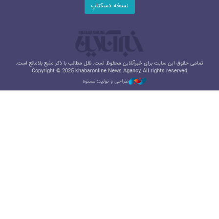
نسخه دسکتاپ
تمامی حقوق این سایت برای خبرآنلاین محفوظ است. نقل مطالب با ذکر منبع بلامانع است.
Copyright © 2025 khabaronline News Agancy, All rights reserved
طراحی و تولید: نستوه