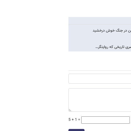
میشن در جنگ خوش درخشید
ری تاریخی که روایتگر…
5 + 1 =