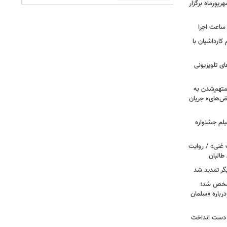
ریورماه برگزار
ر ساعت اجرا
کارداشیان با
ی تلویزیونی
 متهم‌شدن به
بض‌های» جریان
لم جشنواره
 غنی» / روایت
طالبان
گر تمدید شد
 ۸» و «زیرخاکی ۵» مشخص شد؛
رباره «سلمان
ا دست انداخت