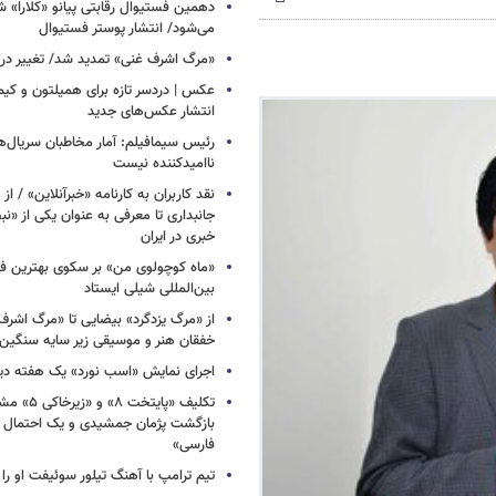
دهمین فستیوال رقابتی پیانو «کلارا» شه
می‌شود/ انتشار پوستر فستیوال
​​​​​​​«مرگ اشرف غنی» تمدید شد/ تغییر د
عکس | دردسر تازه برای همیلتون و کیم 
انتشار عکس‌های جدید
رئیس سیمافیلم: آمار مخاطبان سریال‌ها
ناامیدکننده نیست
نقد کاربران به کارنامه «خبرآنلاین» / از
جانبداری تا معرفی به عنوان یکی از «ن
خبری در ایران
«ماه کوچولوی من» بر سکوی بهترین فی
بین‌المللی شیلی ایستاد
از «مرگ یزدگرد» بیضایی تا «مرگ اشرف
خفقان هنر و موسیقی زیر سایه سنگین 
اجرای نمایش «اسب نورد» یک هفته دی
تکلیف «پایتخت
بازگشت پژمان جمشیدی و یک احتمال د
فارسی»
تیم ترامپ با آهنگ تیلور سوئیفت او ر