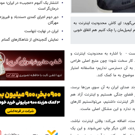
انتشار یک آلبوم «عجیب» در ایران؛ مو
درمان‌گر است
دور دوم اجرای کمدی «سندباد و فیروز»
مهرگان
 می‌گوید: ای کاش محدودیت اینترنت به
م ایمیل‌مان را چک کنیم هم اتفاق خوبی
ایران در نهایت تنهاست
نمایش گنجینه‌ای از شاهکارهای گمنام
یست - با اشاره به محدودیت اینترنت و
ند کار کارتونیست‌ها می‌گوید: این فضا باعث شده است ۸۰ درصد کار سخت شود؛ چون منبع اصلی طراحی
ه آن دسترسی نداریم؛ متاسفانه امتیاز
 موضوع به ما کمک کند.
ند صدای ایران به آن سوی مرزها برسد،
در فضای جنگی هستیم و اینترنت آزاد هم
گر اینترنت داشتیم، می‌توانستیم کارهای
وجود ندارد و این مشکل اصلی ماست.
، اضافه می‌کند: وقتی اینترنت نباشد،
دند، الان دیگر چاپ نمی‌شوند و این یک