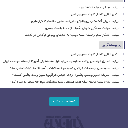
ببینید | بیداری دوباره آتشفشان اتنا
عکس | قابی تلخ از تابوت حسین پناهی
ببینید | فوران آتشفشان پوپوکتپتل مکزیک با ستون خاکستر ۳ کیلومتری
ببینید | روایت سخنگوی شورای نگهبان از حمله به بیت رهبری
ببینید | انتشار تصاویر لحظه حمله روسیه به انبارهای پهپادی اوکراین در خارکف
پربیننده‌ترین
عکس | قابی تلخ از تابوت حسین پناهی
ببینید | تحلیل کارشناس برنامه صداوسیما درباره دلیل عقب‌نشینی آمریکا از حمله مجدد به ایران
ببینید | جدیدترین توضیحات عراقچی درباره روند مذاکرات با آمریکا؛ مذاکرات تعطیل شد؟
ببینید | تعریف «میهن‌پرستی واقعی» از زبان عباس عراقچی؛ میهن‌پرست واقعی کیست؟
ببینید | زمان بسته ماندن تنگه هرمز مشخص شد؛ سخنگوی سپاه چه شرطی را اعلام کرد؟
نسخه دسکتاپ