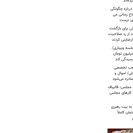
ه‌اند
درباره چگونگی
اع رسانی می
وی نیست
ش برای بازگشت
 از رد صلاحیت،
لسه وبیناری/
رق قرص از ۲۰۰ هزار تومان به ۳ میلیون تومان
رسیدگی کند
 شعب تخصصی
لی/ اموال و
صادره می‌شود
 مجلس: قالیباف
ه کارهای مجلس
به بیت رهبری
مان کاملاً