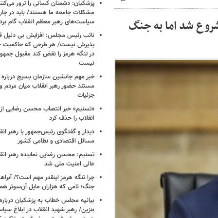
پزشکیان: دشمنان کسانی را ترور می‌کنن
مشکلات جامعه ما هستند/ باید در چا
روع شد اما به جنگ
سیاست‌های رهبر معظم انقلاب گام بردا
نائب رئیس مجلس: افزایش بی دلیل قی
پذیرش نیست/ هر طرحی که حاکمیت ج
در تنگه هرمز را نقض کند مقبول جمهور
نیست
خبر مهم جانشین سازمان بسیج درباره ا
مستند حضور رهبر انقلاب میان مردم و 
جزئیات
«تسنیم» خبر انتصاب محسن رضایی از 
انقلاب را حذف کرد
دیدار و گفتگوی رئیس‌جمهور با رهبر انقل
مسائل اقتصادی و نظامی کشور
تسنیم: محسن رضایی نماینده رهبر انق
عالی امنیت ملی شد
چرا تنگه هرمز اینقدر مهم است؟/ آبراهه
جنگ؛ نامی که هزاران مایل آن‌سوتر هم 
بیانیه مجلس خطاب به پزشکیان دربار
بنزین/ رهبر شهید انقلاب در ابلاغ سیا