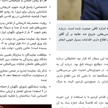
هر دو روش قیمتی و غیرقیمتی تاکید کرد
اختصاصی/ پاسخ فرزند شهید لاریجانی 
شناسایی پدرش برای ترور/ به زودی اطل
شود/ فرضیه شناسایی در روز قدس ق
روایت محمدرضا لاریجانی از تلاش پدر
مجری‌های طرد شده از صدا و سیما/ بعد
به اندازه کافی صحبت شده است. درباره
رهبر شهید ۳ بار از شورای نگهبان ابراز نارضایتی کردند
سی‌هایی شروع شد علاوه بر آن آقای
حمله یک نماینده مجلس به دولت در ج
 اطلاع دارم، اقدامات بسیار خوبی انجام
یک و
رسیده است/ حاجی بابایی: دولت باید 
موافقت نمایندگان با سازوکار تعیین
 این سوال که قرار بود تحقیقاتی درباره
دادگاه برای رسیدگی به جنایات بین المل
دارایی‌های عاملان جنایات بین‌المللی م
 «وقایع دی‌ماه تلخ بود. درباره آن به
. در شورای‌عالی امنیت ملی بررسی‌هایی
تذکر یک نماینده تندرو در صحن مجازی
از مسئولیت مذاکرات استعفا دهد تا ب
گاه‌ها داد. تا جایی که من اطلاع دارم،
برسد
ران را، جمع‌بندی کردیم، البته به جنگ
روایت سخنگوی شورای نگهبان از حمله 
در ۹ اسفند/ صدای انفجار و لرزش ساخت
احساس شد/ ساختمان را تخلیه نکردیم
اقدام کردیم تا با استفاده از این تجربه‌
 دارد که قاعدتاً جنگ اجازه نداد به آن