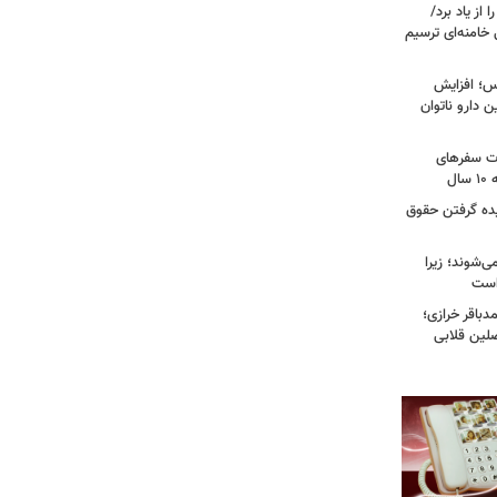
از یاد برد/
 خامنه‌ای ترسیم
؛ افزایش
ن دارو ناتوان
ت سفرهای
ل
یده گرفتن حقوق
ی‌شوند؛ زیرا
 است
باقر خرازی؛
لین قلابی