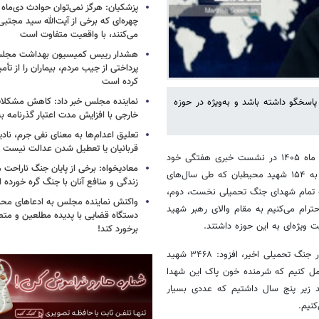
پزشکیان: هرگز نمی‌توان حوادث دی‌ماه را 
چهره‌ای که برخی از آیت‌الله سید مجتبی
می‌کنند، با واقعیت متفاوت است
هشدار رییس کمیسیون بهداشت مجلس
پرداختی از جیب مردم، بیماران را از تأمی
کرده است
نماینده مجلس خبر داد: کاهش مشکلا
سخگو داشته باشد و به‌ویژه در حوزه
خارجی با افزایش مدت اعتبار گذرنامه به ۱۰ سا
تعلیق اعدام‌ها به معنای نفی جرم، ناد
قربانیان یا تعطیل شدن عدالت نیست
امروز سه‌شنبه ۲۲ اردیبهشت ماه ۱۴۰۵ در نشست خبری هفتگی خود
معادیخواه: برخی از پایان جنگ ناراحت م
که در محل «سازمان حفاظت از محیط زیست» برگزار شد ضمن ادای احترام به ۱۵۴ شهید محیطبان که طی سال‌های
زندگی و منافع آنان با جنگ گره خورده
به تمام شهدای جنگ تحمیلی نخست، دوم،
واکنش نماینده مجلس به ادعاهای محمد
ترام می‌کنیم به مقام والای رهبر شهید
دستگاه قضایی با پدیده مطلعین و متص
 ویژه‌ای به این حوزه داشتند.
برخورد کند!
بنابر روایت ایرنا، وی ضمن یادآوری نام و یاد تمام شهدای دانش‌آموز و ورزشکار جنگ تحمیلی اخیر، افزود: ۳۴۶۸ شهید
مل کنیم که شرمنده خون پاک این شهدا
 کنیم که در جریان جنگ تحمیلی سوم، ۵۰ نفر شهید زیر پنج سال داشتیم که عددی بسیار
کنیم.