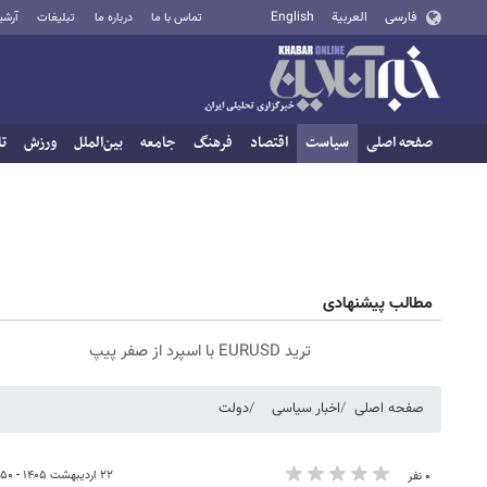
فارسی
العربية
English
تماس با ما
درباره ما
تبلیغات
آرشی
صفحه اصلی
سیاست
اقتصاد
فرهنگ
جامعه
بین‌الملل
ورزش
تا
مطالب پیشنهادی
ترید EURUSD با اسپرد از صفر پیپ
صفحه اصلی
اخبار سیاسی
دولت
۲۲ اردیبهشت ۱۴۰۵ - ۱۳:۵۰
۰ نفر