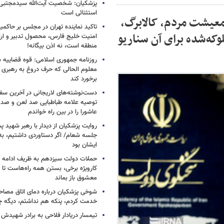
پزشکیان: شخصیت آیت‌الله سیدمجتبی 
استثنائی است
معیشت مردم، کالابرگ،
تاکید نماینده تهران در مجلس بر حاکمی
وکه‌شده برای آن سناریو
امنیت خلیج فارس، محصول تدبیر و ار
منطقه است، نه اذن بیگانه!
روزنامه جمهوری اسلامی: قوه قضاییه با
معلوم الحالی که حرف دروغ به رهبری 
برخورد کند
دست‌نوشته‌های لاریجانی در آخرین سفر
توصیه علامه طباطبایی صد لعن و صد 
عاشورا را در بین راه خواندم
روایت پزشکیان از دیدار با رهبر شهید پس
جلسه شعام/ اگر دستاوردی داشتیم، به
ایشان بود
حملات دولت سیزدهم به ظریف ادامه دا
کارویژه برخی، بستن همه راه‌هاست تا ت
معشوق باز بماند
شوخی پزشکیان درباره دمای اتاق مصاح
خدمت کردم، پنکه هم نداشتم، دیگه 
تیمسار دریادار فلاحی به برادر شهیدش