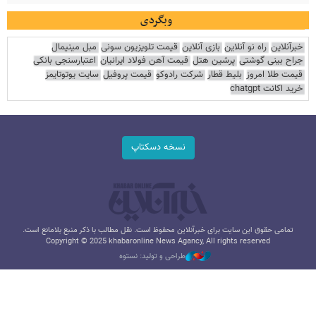
وبگردی
خبرآنلاین
راه نو آنلاین
بازی آنلاین
قیمت تلویزیون سونی
مبل مینیمال
جراح بینی گوشتی
پرشین هتل
قیمت آهن فولاد ایرانیان
اعتبارسنجی بانکی
قیمت طلا امروز
بلیط قطار
شرکت رادوکو
قیمت پروفیل
سایت یوتوتایمز
خرید اکانت chatgpt
نسخه دسکتاپ
تمامی حقوق این سایت برای خبرآنلاین محفوظ است. نقل مطالب با ذکر منبع بلامانع است.
Copyright © 2025 khabaronline News Agancy, All rights reserved
طراحی و تولید: نستوه