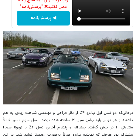
زانو درد دارین؟ به هیچ وجه
عمل نکنید❌ "پرسش‌نامه"
◀ پرسش‌نامه
درحالی‌که دو نسل اول ب‌ام‌و Z۴ از نظر طراحی و مهندسی شباهت زیادی به هم
داشتند و هر دو بر پایه ب‌ام‌و سری ۳ ساخته شده بودند، نسل سوم مسیر کاملاً
متفاوتی را در پیش گرفت. پیشرانه و پلتفرم آخرین نسل Z۴ با تویوتا سوپرا
مشترک بود هرچند که نماینده ب‌ام‌و صرفاً به‌صورت رودستر تولید شد. در این