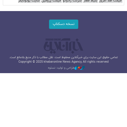
قیمت طلا امروز
بلیط قطار
شرکت رادوکو
قیمت پروفیل
سایت یوتوتایمز
نسخه دسکتاپ
تمامی حقوق این سایت برای خبرآنلاین محفوظ است. نقل مطالب با ذکر منبع بلامانع است.
Copyright © 2025 khabaronline News Agancy, All rights reserved
طراحی و تولید: نستوه