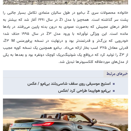
خانواده محصولات سری Z ب‌ام‌و در طول سالیان متمادی تکامل بسیار جالبی را
پشت سر گذاشته است. همه‌چیز با مدل Z۱ در سال ۱۹۹۱ آغاز شد که بیشتر به
خاطر درهای عجیبش که به‌صورت عمودی به درون بدنه پایین می‌رفتند در یادها
مانده است. این ویژگی نوآورانه با ورود مدل Z۳ در سال ۱۹۹۵ حذف شد؛
خودرویی که بزرگ‌تر و قدرتمندتر بود و درنهایت در نسخه پرفورمنس Z۳ M،
قدرتی معادل ۳۲۵ اسب بخار ارائه می‌داد. ب‌ام‌و همچنین یک نسخه کوپه عجیب
از Z۳ را تولید کرد که درواقع یک شوتینگ‌بریک کوچک دونفره بود و بعدها به یکی
از مدل‌های موردعلاقه کلکسیونرها تبدیل شد.
خبرهای مرتبط
استیج موسیقی روی سقف شاسی‌بلند بی‌ام‌و / عکس
بی‌ام‌و هواپیما طراحی کرد /عکس