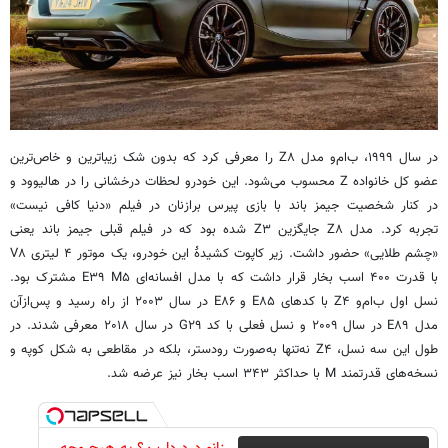
در سال ۱۹۹۹، ب‌ام‌و مدل Z۸ را معرفی کرد که بدون شک زیباترین و خاص‌ترین
عضو کل خانواده Z محسوب می‌شود. این خودرو لحظات درخشانی را در هالیوود و
در کنار شخصیت جیمز باند با بازی پیرس برازنان در فیلم «دنیا کافی نیست»
تجربه کرد. مدل Z۸ جایگزین Z۳ شده بود که در فیلم قبلی جیمز باند یعنی
«چشم طلایی» حضور داشت. زیر کاپوت کشیدهٔ این خودرو، یک موتور ۴ لیتری V۸
با قدرت ۴۰۰ اسب بخار قرار داشت که با مدل افسانه‌ای E۳۹ M۵ مشترک بود.
نسل اول ب‌ام‌و Z۴ با کدهای E۸۵ و E۸۶ در سال ۲۰۰۳ از راه رسید و پس‌ازآن
مدل E۸۹ در سال ۲۰۰۹ و نسل فعلی با کد G۲۹ در سال ۲۰۱۸ معرفی شدند. در
طول این سه نسل، Z۴ نه‌تنها به‌صورت رودستر، بلکه در مقاطعی به شکل کوپه و
نسخه‌های قدرتمند M با حداکثر ۳۴۳ اسب بخار نیز عرضه شد.