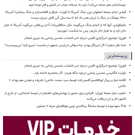
دوستانشان هم حمله می‌کند/ باید به مساله حجاب در کشور و قم توجه شود
قیاس امام جمعه اصفهان بین جنگ آمریکا با کویت، عراق و افغانستان و جنگ رمضان/ آمریکا
۱۴۰۰ موشک در جنگ با ایران هدر داد که تا سه سال آتی قابل جبران نیست
علم‌الهدی: آنها که از اتمام جنگ می‌گویند مثل منافقین‌اند/ آدم بی‌عقلی می‌گوید آمریکا ۱۰ هزار
دلار دارد و ما هزار دلار داریم، پس ما شکست خوردیم!
فوری/ توضیح خبرگزاری فارس درباره خبر انتصاب محسن رضایی به دبیری شعام
شما نظر بدهید/ اگر خبرنگار بودید چه سوالی از رئیس جمهور در نشست خبری فردا می‌پرسیدید؟
پربیننده‌ترین
فوری/ توضیح خبرگزاری فارس درباره خبر انتصاب محسن رضایی به دبیری شعام
توئیت انگلیسی محسن رضایی درباره تنگه هرمز؛ اگر محاصره ادامه یابد...
اقامه نماز بر پیکر ابوالقاسم قاسم زاده توسط سید محمد خاتمی/ ظریف و همتی هم بودند +
عکس
خطیب نماز جمعه تهران: افرادی برای حضور با پوشش‌های ناهنجار در عرصه اجتماعی، از خارج از
کشور دلار و ارز دریافت می‌کنند
F۱۵ منهدم‌شده توسط سامانۀ پدافندی نوین هوافضای سپاه + تصاویر