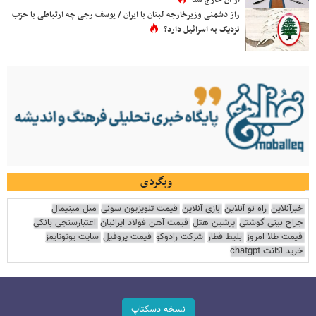
راز دشمنی وزیرخارجه لبنان با ایران / یوسف رجی چه ارتباطی با حزب
نزدیک به اسرائیل دارد؟
وبگردی
خبرآنلاین
راه نو آنلاین
بازی آنلاین
قیمت تلویزیون سونی
مبل مینیمال
جراح بینی گوشتی
پرشین هتل
قیمت آهن فولاد ایرانیان
اعتبارسنجی بانکی
قیمت طلا امروز
بلیط قطار
شرکت رادوکو
قیمت پروفیل
سایت یوتوتایمز
خرید اکانت chatgpt
نسخه دسکتاپ