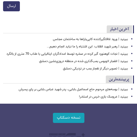
ارسال
آخرین اخبار
ببینید | ورود غافلگیرکننده کاپی‌باراها به ساختمان مجلس
ببینید | رهبر شهید انقلاب: این اشتباه را ما نباید انجام دهیم...
ببینید | نجات کوهنورد گیر کرده در صخره توسط امدادگران ایتالیایی با طناب 70 متری از بالگرد
ببینید | انفجار اتوبوس بمب‌گذاری شده در منطقه دروزی‌نشین دمشق
ببینید | تصویر دیگر از نفجار بمب در نزدیکی دمشق
پربیننده‌ترین
ببینید | بوسه‌های مرحوم حاج اسماعیل بابایی، پدر شهید عباس بابایی بر پای پسرش
ببینید | عروسک بازی خرس در استخر!
نسخه دسکتاپ