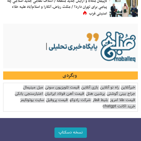
«پیمان مکه» و آرایش جدید منطقه / ائتلاف نظامی جدید اسلامی چه
پیامی برای تهران دارد؟ / مثلث ریاض، آنکارا و اسلام‌آباد علیه خلاء
امنیتی غرب
وبگردی
خبرآنلاین
راه نو آنلاین
بازی آنلاین
قیمت تلویزیون سونی
مبل مینیمال
جراح بینی گوشتی
پرشین هتل
قیمت آهن فولاد ایرانیان
اعتبارسنجی بانکی
قیمت طلا امروز
بلیط قطار
شرکت رادوکو
قیمت پروفیل
سایت یوتوتایمز
خرید اکانت chatgpt
نسخه دسکتاپ