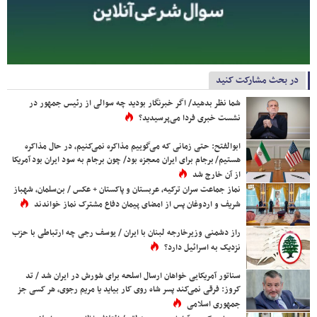
در بحث مشارکت کنید
شما نظر بدهید/ اگر خبرنگار بودید چه سوالی از رئیس جمهور در
نشست خبری فردا می‌پرسیدید؟
ابوالفتح: حتی زمانی که می‌گوییم مذاکره نمی‌کنیم، در حال مذاکره
هستیم/ برجام برای ایران معجزه بود/ چون برجام به سود ایران بود آمریکا
از آن خارج شد
نماز جماعت سران ترکیه، عربستان و پاکستان + عکس / بن‌سلمان، شهباز
شریف و اردوغان پس از امضای پیمان دفاع مشترک نماز خواندند
راز دشمنی وزیرخارجه لبنان با ایران / یوسف رجی چه ارتباطی با حزب
نزدیک به اسرائیل دارد؟
سناتور آمریکایی خواهان ارسال اسلحه برای شورش در ایران شد / تد
کروز: فرقی نمی‌کند پسر شاه روی کار بیاید یا مریم رجوی، هر کسی جز
جمهوری اسلامی