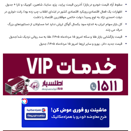
سقوط آزاد قیمت خودرو در بازار/ آخرین قیمت پراید، پژو، ساینا، شاهین، کوییک و تارا + جدول
اظهارات یک فعال اقتصادی:رویکرد اقتصادی کشور در ابتدای انقلاب چپ زده بود/ رانت خواری در
دولت احمدی نژاد به اوج رسید/ دولت خاتمی موفقترین اقتصاد را داشت
کل بازار سهام ایران به اندازه سود یکسال گوگل ارزش ندارد اما مسئولان از دستاوردهای بزرگ
حرف می زنند
قیمت بازگشایی بازار طلا و سکه امروز ۱۵ مردادماه ۱۴۰۵/ طلا به سد روانی نزدیک شد/جدول
قیمت جدید دلار، یورو و سایر ارزها امروز ۱۵ مردادماه ۱۴۰۵/ جدول