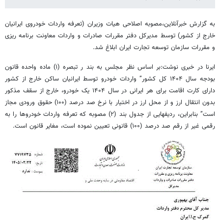
به گزارش خبرآنلاین،مصوبه اصلاحی هیات وزیران (تعرفه واردات خودروی ایرانیان
خارج از کشور) توسط مدیرکل دفتر مقررات صادرات و واردات معاونت برنامه ریزی
و مقررات سازمان توسعه تجارت ایران ابلاغ شد.
ایرنا در خبری نوشت:بر اساس نظر مجلس به بند ر تبصره (۱) ماده واحده قانون
بودجه سال ۱۴۰۴ کل کشور” واردات خودرو توسط ایرانیان ساکن خارج از کشور
دارای کارت اقامت برای هر ایرانی در سال ۱۴۰۴ یک خودرو، خارج از سقف مذکور
بدون انتقال ارز و از محل ارز در اختیار با نرخ صد درصد (۱۰۰) حقوق ورودی مجاز
است” بنابراین، ردیفهایی از جدول بند (۲) مصوبه که تعرفه واردات خودروها را به
رقمی غیر از رقم صد درصد (۱۰۰) قانونی تعیین نموده است، مغایر قانون است.