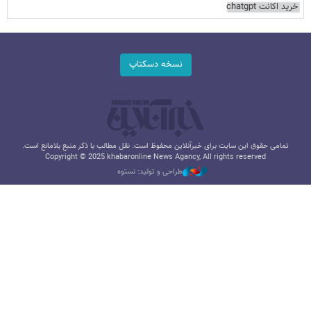
خرید اکانت chatgpt
نسخه دسکتاپ
تمامی حقوق این سایت برای خبرآنلاین محفوظ است. نقل مطالب با ذکر منبع بلامانع است.
Copyright © 2025 khabaronline News Agancy, All rights reserved
طراحی و تولید: نستوه