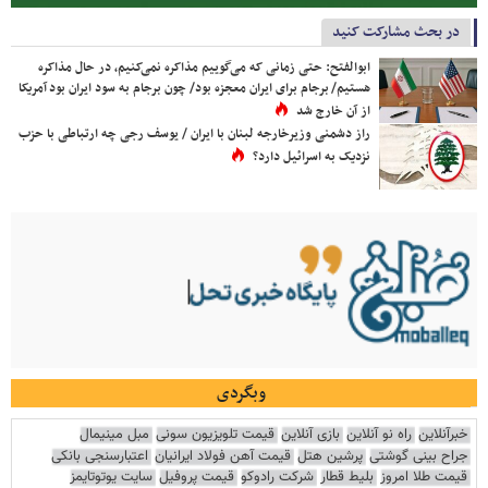
در بحث مشارکت کنید
ابوالفتح: حتی زمانی که می‌گوییم مذاکره نمی‌کنیم، در حال مذاکره
هستیم/ برجام برای ایران معجزه بود/ چون برجام به سود ایران بود آمریکا
از آن خارج شد
راز دشمنی وزیرخارجه لبنان با ایران / یوسف رجی چه ارتباطی با حزب
نزدیک به اسرائیل دارد؟
وبگردی
خبرآنلاین
راه نو آنلاین
بازی آنلاین
قیمت تلویزیون سونی
مبل مینیمال
جراح بینی گوشتی
پرشین هتل
قیمت آهن فولاد ایرانیان
اعتبارسنجی بانکی
قیمت طلا امروز
بلیط قطار
شرکت رادوکو
قیمت پروفیل
سایت یوتوتایمز