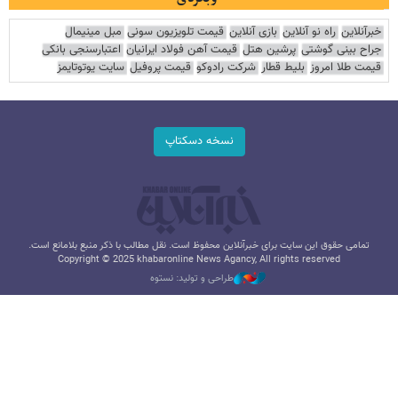
خبرآنلاین
راه نو آنلاین
بازی آنلاین
قیمت تلویزیون سونی
مبل مینیمال
جراح بینی گوشتی
پرشین هتل
قیمت آهن فولاد ایرانیان
اعتبارسنجی بانکی
قیمت طلا امروز
بلیط قطار
شرکت رادوکو
قیمت پروفیل
سایت یوتوتایمز
نسخه دسکتاپ
تمامی حقوق این سایت برای خبرآنلاین محفوظ است. نقل مطالب با ذکر منبع بلامانع است.
Copyright © 2025 khabaronline News Agancy, All rights reserved
طراحی و تولید: نستوه