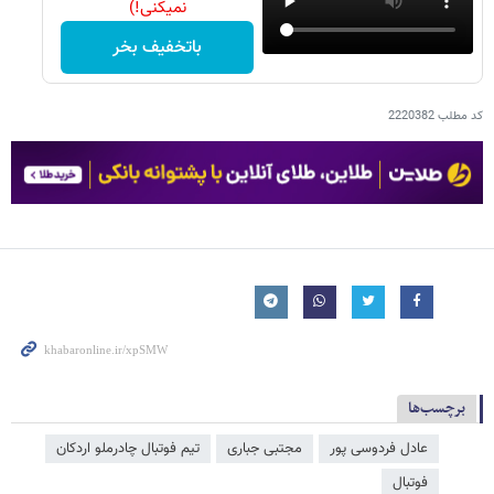
نمیکنی!)
باتخفیف بخر
کد مطلب
2220382
برچسب‌ها
عادل فردوسی‌ پور
مجتبی جباری
تیم فوتبال چادرملو اردکان
فوتبال