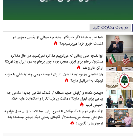
در بحث مشارکت کنید
شما نظر بدهید/ اگر خبرنگار بودید چه سوالی از رئیس جمهور در
نشست خبری فردا می‌پرسیدید؟
ابوالفتح: حتی زمانی که می‌گوییم مذاکره نمی‌کنیم، در حال مذاکره
هستیم/ برجام برای ایران معجزه بود/ چون برجام به سود ایران بود آمریکا
از آن خارج شد
راز دشمنی وزیرخارجه لبنان با ایران / یوسف رجی چه ارتباطی با حزب
نزدیک به اسرائیل دارد؟
«پیمان مکه» و آرایش جدید منطقه / ائتلاف نظامی جدید اسلامی چه
پیامی برای تهران دارد؟ / مثلث ریاض، آنکارا و اسلام‌آباد علیه خلاء
امنیتی غرب
از آب‌بازی در پارک آب‌وآتش تا تجمع برای نیما تکیدو؛«این نسل هرآنچه
حکومتی نیست می‌پسندند»/ الگوهای رسمی دیگر مرجع نیستند/ یقه
نوجوان‌ها را نگیرید!