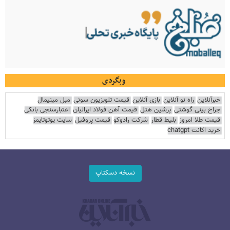
وبگردی
خبرآنلاین
راه نو آنلاین
بازی آنلاین
قیمت تلویزیون سونی
مبل مینیمال
جراح بینی گوشتی
پرشین هتل
قیمت آهن فولاد ایرانیان
اعتبارسنجی بانکی
قیمت طلا امروز
بلیط قطار
شرکت رادوکو
قیمت پروفیل
سایت یوتوتایمز
خرید اکانت chatgpt
نسخه دسکتاپ