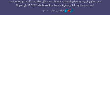
تمامی حقوق این سایت برای خبرآنلاین محفوظ است. نقل مطالب با ذکر منبع بلامانع است.
Copyright © 2025 khabaronline News Agancy, All rights reserved
طراحی و تولید: نستوه