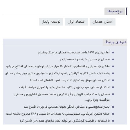
برچسب‌ها
استان همدان
اقتصاد ایران
توسعه پایدار
خبرهای مرتبط
آغاز بازسازی ۱۹۷۱ واحد آسیب‌دیده همدان در جنگ رمضان
همدان در مسیر پیشرفت و توسعه پایدار
۹۶۰ پروژه عمرانی و اقتصادی با اعتبار ۴۰ هزار میلیارد تومان در همدان افتتاح می‌شود
واحد تولید خمیر الکترود گرافیتی با سرمایه‌گذاری ۱۰ میلیون دلاری چینی‌ها در همدان
استان همدان موفق به تحقق ۱۲۱ درصد تعهد اشتغال شده است!
استاندار همدان: مردم به‌زودی کلید خانه‌های خود را تحویل خواهند گرفت
همدان با ۱۹۰۰ جاذبه تاریخی و گردشگری و صدها محصول کشاورزی و معدنی،
موقعیت ویژه برای…
پاساژ صنایع‌دستی و مشاغل خانگی بانوان همدانی در تهران افتتاح شد
حمله دشمن آمریکایی، صهیونیستی به همدان، ۵۰ شهید و ۲۸۶ مجروح داشته است
با استفاده از ظرفیت گردشگری می‌تواند تمام نیازهای همدان را تأمین کرد