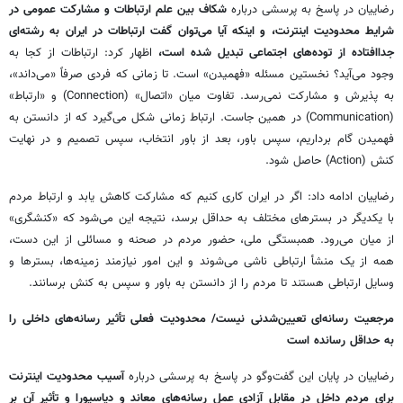
رضاییان در پاسخ به پرسشی درباره
شکاف بین علم ارتباطات و مشارکت عمومی در
شرایط محدودیت اینترنت، و اینکه آیا می‌توان گفت ارتباطات در ایران به رشته‌ای
جداافتاده از توده‌های اجتماعی تبدیل شده است،
اظهار کرد: ارتباطات از کجا به
وجود می‌آید؟ نخستین مسئله «فهمیدن» است. تا زمانی که فردی صرفاً «می‌داند»،
به پذیرش و مشارکت نمی‌رسد. تفاوت میان «اتصال» (Connection) و «ارتباط»
(Communication) در همین جاست. ارتباط زمانی شکل می‌گیرد که از دانستن به
فهمیدن گام برداریم، سپس باور، بعد از باور انتخاب، سپس تصمیم و در نهایت
کنش (Action) حاصل شود.
رضاییان ادامه داد: اگر در ایران کاری کنیم که مشارکت کاهش یابد و ارتباط مردم
با یکدیگر در بسترهای مختلف به حداقل برسد، نتیجه این می‌شود که «کنشگری»
از میان می‌رود. همبستگی ملی، حضور مردم در صحنه و مسائلی از این دست،
همه از یک منشأ ارتباطی ناشی می‌شوند و این امور نیازمند زمینه‌ها، بسترها و
وسایل ارتباطی هستند تا مردم را از دانستن به باور و سپس به کنش برسانند.
مرجعیت رسانه‌ای تعیین‌شدنی نیست/ محدودیت فعلی تأثیر رسانه‌های داخلی را
به حداقل رسانده است
رضاییان در پایان این گفت‌وگو
در پاسخ به پرسشی
درباره
آسیب محدودیت اینترنت
برای مردم داخل در مقابل آزادی عمل رسانه‌های معاند و دیاسپورا و تأثیر آن بر