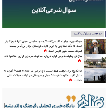
در بحث مشارکت کنید
شیخ‌نشین‌ها چگونه فکر می‌کنند؟/ مسجدجامعی: عمان تنها شیخ‌نشینی
است که نگاه متفاوتی به ایران دارد/ عربستان برادر بزرگ‌تر نیست؛
قدرت مسلط خلیج فارس است
سازمان وظیفه عمومی فراجا درباره معافیت سربازان فراری اطلاعیه داد
ابوالفتح: برای ترامپ مهم نیست تاج بر سر کار باشد یا عمامه/ آمریکا به
دنبال تغییر حکومت نیست/ عمان و عربستان در توقف حملات نقش
داشتند