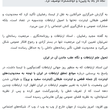
نگاه «از بالا به پایین» و «واکنشگرا» توصیف کرد.
به گزارش خبرگزاری خبرآنلاین به نقل از ایسنا، رضاییان تأکید کرد که محدودیت و
قطعی طبقاتی اینترنت نه‌تنها با اصول ارتباطات چندسویه در تضاد است، بلکه
مشارکت عمومی و شکل‌گیری کنش اجتماعی را از بین می‌برد.
به گفته مجید رضاییان ـ استاد ارتباطات و روزنامه‌نگاری ـ مرجعیت رسانه‌ای را
نمی‌توان تعیین کرد؛ این مرجعیت تنها در بستر آزادی و رجوع افکار عمومی شکل
می‌گیرد و محدودیت فعلی، تأثیر رسانه‌های داخلی را به حداقل رسانده است.
تحول علم ارتباطات و نگاه عقب ماندن آن در ایران
این استاد ارتباطات که به منظور روز جهانی ارتباطات گفت‌وگویی با ایسنا داشت، در
پاسخ به پرسشی درباره
موانع تحقق ارتباطات در ایران با توجه به محدودیت‌های
اینترنت (از جمله قطعی و اینترنت طبقاتی (اینترنت سفید و پرو))
و طولانی شدن
این وضعیت، با اشاره به تغییر مفهوم ارتباطات در ایران اظهار کرد: ارتباطات چندین
دهه است که از تعریف خطی یا رفت‌وبرگشت عبور کرده و پس از نظریه
استوانه‌ای، به نظریه فضای عمومی یورگن هابرماس رسیده است.
وی افزود: امروز بشریت از جهان خارج از وب به وب ۱، وب ۲، شبکه‌های اجتماعی