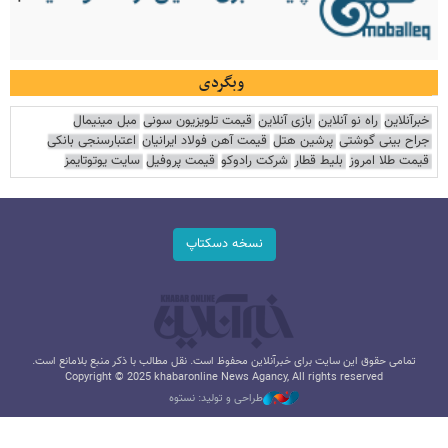
وبگردی
خبرآنلاین
راه نو آنلاین
بازی آنلاین
قیمت تلویزیون سونی
مبل مینیمال
جراح بینی گوشتی
پرشین هتل
قیمت آهن فولاد ایرانیان
اعتبارسنجی بانکی
قیمت طلا امروز
بلیط قطار
شرکت رادوکو
قیمت پروفیل
سایت یوتوتایمز
نسخه دسکتاپ
تمامی حقوق این سایت برای خبرآنلاین محفوظ است. نقل مطالب با ذکر منبع بلامانع است.
Copyright © 2025 khabaronline News Agancy, All rights reserved
طراحی و تولید: نستوه