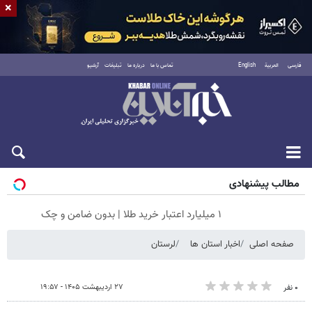
×
فارسی
العربية
English
تماس با ما
درباره ما
تبلیغات
آرشیو
جمعه ۱۶ مرداد ۱۴۰۵
مطالب پیشنهادی
۱ میلیارد اعتبار خرید طلا | بدون ضامن و چک
صفحه اصلی
اخبار استان ها
لرستان
۲۷ اردیبهشت ۱۴۰۵ - ۱۹:۵۷
۰ نفر