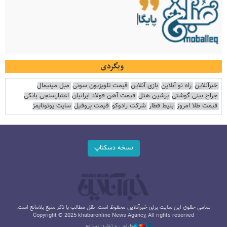
وبگردی
خبرآنلاین
راه نو آنلاین
بازی آنلاین
قیمت تلویزیون سونی
مبل مینیمال
جراح بینی گوشتی
پرشین هتل
قیمت آهن فولاد ایرانیان
اعتبارسنجی بانکی
قیمت طلا امروز
بلیط قطار
شرکت رادوکو
قیمت پروفیل
سایت یوتوتایمز
نسخه دسکتاپ
تمامی حقوق این سایت برای خبرآنلاین محفوظ است. نقل مطالب با ذکر منبع بلامانع است.
Copyright © 2025 khabaronline News Agancy, All rights reserved
طراحی و تولید: نستوه