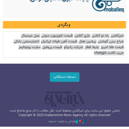
وبگردی
خبرآنلاین
راه نو آنلاین
بازی آنلاین
قیمت تلویزیون سونی
مبل مینیمال
جراح بینی گوشتی
پرشین هتل
قیمت آهن فولاد ایرانیان
اعتبارسنجی بانکی
قیمت طلا امروز
بلیط قطار
شرکت رادوکو
قیمت پروفیل
سایت یوتوتایمز
خرید اکانت chatgpt
نسخه دسکتاپ
تمامی حقوق این سایت برای خبرآنلاین محفوظ است. نقل مطالب با ذکر منبع بلامانع است.
Copyright © 2025 khabaronline News Agancy, All rights reserved
طراحی و تولید: نستوه