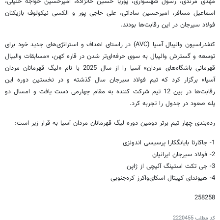
مهدی مرندی، رسول شهسواری، پوریا حسین خانزاده، امیرحسین خواجه خلیلی،
اسماعیل مسافر، امیرحسین ساداتی، علی حاجی پور و الکسی نیکولوف بازیکنان
فولاد سیرجان در این رقابت‌ها بودند.
کنفدراسیون والیبال آسیا (AVC) در راستای اهداف و استراتژی‌های جدید خود برای
توسعه و گسترش والیبال به سوی حرفه‌ای‌تر شدن در قاره کهن، «مسابقات والیبال
قهرمانی باشگاه‌های مردان» آسیا را از سال 2025 با نام «لیگ قهرمانان مردان
آسیا» برگزار کرد که تیم فولاد سیرجان سال گذشته و در نخستین دوره این
رقابت‌ها در بین 12 تیم شرکت کننده به مقام چهارمی دست یافت و امسال دو
پله صعود در جدول را تجربه کرد.
رده‌بندی چهار تیم برتر دومین دوره لیگ قهرمانان مردان آسیا به قرار زیر است:
1- جاکارتا بایانگکارا پرسیسی اندونزی
2- فولاد سیرجان ایرانیان
3- جی تکت استینگ آئیچی از ژاپن
4- هیوندای کپیتال اسکای‌واکرز کره‌جنوبی
258258
کد مطلب
2220455