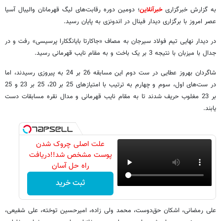
به گزارش خبرگزاری
خبرآنلاین
؛ دومین دوره رقابت‌های لیگ قهرمانان والیبال آسیا
عصر امروز با برگزاری دیدار فینال در اندونزی به پایان رسید.
در دیدار نهایی تیم فولاد سیرجان به مصاف «جاکارتا بایانگکارا پرسیسی» رفت و در
جدال با میزبان با نتیجه 3 بر یک باخت و به مقام نایب قهرمانی رسید.
شاگردان بهروز عطایی در ست دوم این مسابقه 26 بر 24 به پیروزی رسیدند، اما
در ست‌های اول، سوم و چهارم به ترتیب با امتیازهای 25 بر 20، 25 بر 23 و 25
بر 23 مغلوب حریف شدند تا به مقام نایب قهرمانی و مدال نقره مسابقات دست
یابند.
علت اصلی چروک شدن
پوست مشخص شد!!دریافت
راه حل آسان
ثبت خرید
علی رمضانی، اشکان حق‌دوست، محمد ولی زاده، امیرحسین توخته، علی شفیعی،