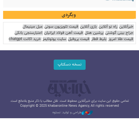
وبگردی
خبرآنلاین
راه نو آنلاین
بازی آنلاین
قیمت تلویزیون سونی
مبل مینیمال
جراح بینی گوشتی
پرشین هتل
قیمت آهن فولاد ایرانیان
اعتبارسنجی بانکی
قیمت طلا امروز
بلیط قطار
قیمت پروفیل
سایت یوتوتایمز
خرید اکانت chatgpt
نسخه دسکتاپ
تمامی حقوق این سایت برای خبرآنلاین محفوظ است. نقل مطالب با ذکر منبع بلامانع است.
Copyright © 2025 khabaronline News Agancy, All rights reserved
طراحی و تولید: نستوه