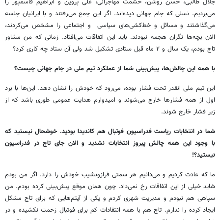
جلال طالبی، حسن روشن، حشمت مهاجرانی، علی پروین و ابراهیم قاسمپور را
می‌بردیم. نسلی که جام جهانی دیده‌اند. اگر این جمع می‌رفتند و با ایرانیان جلسه
می‌گذاشتند و مسائل و خط‌کشی‌های سیاسی و اجتماعی را مشخص می‌کردند،
الان بچه‌ها نگران هجمه نبودند. باید این اتفاقات می‌افتاد. زمانی که من مشاور
تاج بودم، یک سال و ۲ ماه قبل ستادی تشکیل شد ولی آن ستاد چه کاری کرد؟
با همه این چالش‌ها، پیش‌بینی شما از عملکرد تیم ملی در جام جهانی چیست؟
این تیم ملی انقدر تحت فشار بوده، می‌رود که خودش را نشان دهد. این‌ها با برد
اول از همه فشارها خارج می‌شوند و امیدوارم هدایت عمومی طوری باشد که از
زیر فشار خارج شوند.
شما در انتخابات ریاست فدراسیون فوتبال هم کاندیدا بودید. خوشحال نیستید که
با وجود این همه چالش پیروز انتخابات نشدید و الان جای تاج در فدراسیون
نیستید؟!
ما که عادت کردیم و می‌دانیم هر سمتی فرازونشیب خودش را دارد. اگر من بودم
شاید خیلی از این اتفاقات رخ نمی‌داد. چون همان موقع پیش‌بینی کرده بودم. من
سپاهی هم نبودم و مدیریت شهری کردم و یکی از آیتم‌هایی که برای تاج مشکل
ایجاد کرده را ندارم. تاج هم با همه انتقادات کم برای فوتبال زحمت نکشیده و در