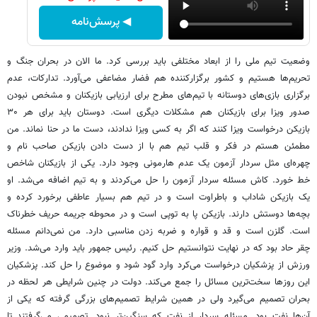
◀ پرسش‌نامه
وضعیت تیم ملی را از ابعاد مختلفی باید بررسی کرد. ما الان در بحران جنگ و
تحریم‌ها هستیم و کشور برگزارکننده هم فضار مضاعفی می‌آورد. تدارکات، عدم
برگزاری بازی‌های دوستانه با تیم‌های مطرح برای ارزیابی بازیکنان و مشخص نبودن
صدور ویزا برای بازیکنان هم مشکلات دیگری است. دوستان باید برای هر ۳۰
بازیکن درخواست ویزا کنند که اگر به کسی ویزا ندادند، دست ما در حنا نماند. من
مطمئن هستم در فکر و قلب تیم هم با از دست دادن بازیکن صاحب نام و
چهره‌ای مثل سردار آزمون یک عدم هارمونی وجود دارد. یکی از بازیکنان شاخص
خط خورد. کاش مسئله سردار آزمون را حل می‌کردند و به تیم اضافه می‌شد. او
یک بازیکن شاداب و باطراوت است و در تیم هم بسیار عاطفی برخورد کرده و
بچه‌ها دوستش دارند. بازیکن پا به توپی است و در محوطه جریمه حریف خطرناک
است. گلزن است و قد و قواره‌ و ضربه زدن مناسبی دارد. من نمی‌دانم مسئله
چقر حاد بود که در نهایت نتوانستیم حل کنیم. رئیس جمهور باید وارد می‌شد. وزیر
ورزش از پزشکیان درخواست می‌کرد وارد گود شود و موضوع را حل کند. پزشکیان
این روزها سخت‌ترین مسائل را جمع می‌کند. دولت در چنین شرایطی هر لحظه در
بحران تصمیم می‌گیرد ولی در همین شرایط تصمیم‌های بزرگی گرفته که یکی از
آن‌ها نفت بود. مسئله سردار از نفت که سنگین‌تر نبود. تصمیمی می‌گرفتند تا