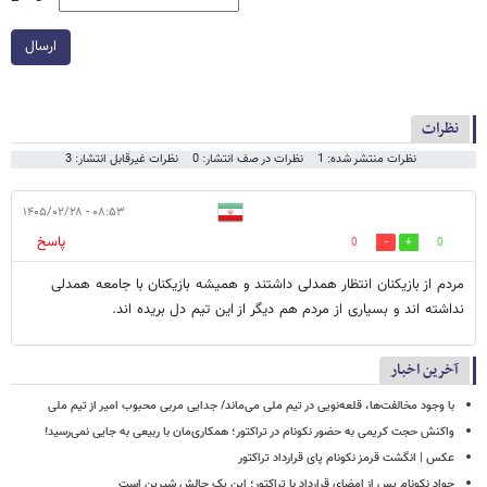
ارسال
نظرات
نظرات منتشر شده: 1
نظرات در صف انتشار: 0
نظرات غیرقابل انتشار: 3
۰۸:۵۳ - ۱۴۰۵/۰۲/۲۸
پاسخ
0
0
مردم از بازیکنان انتظار همدلی داشتند و همیشه بازیکنان با جامعه همدلی
نداشته اند و بسیاری از مردم هم دیگر از این تیم دل بریده اند.
آخرین اخبار
با وجود مخالفت‌ها، قلعه‌نویی در تیم ملی می‌ماند/ جدایی مربی محبوب امیر از تیم ملی
واکنش حجت کریمی به حضور نکونام در تراکتور؛ همکاری‌مان با ربیعی به جایی نمی‌رسید!
عکس | انگشت قرمز نکونام پای قرارداد تراکتور
جواد نکونام پس از امضای قرارداد با تراکتور؛ این یک چالش شیرین است