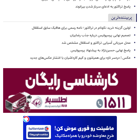
پاسخ تراکتور به ادعای سرباز شدن بیرانوند
پربیننده‌ترین
اولین گزینه خرید نکونام در تراکتور؛ نامه رسمی برای هافبک سابق استقلال
تصمیم نهایی پرسپولیس درباره جذب رضاییان
محل میزبانی آسیایی تراکتور و استقلال مشخص شد
پاسخ نهایی حسین‌نژاد به پیشنهاد پرسپولیس
عکس | دردسر تازه برای همیلتون و کیم کارداشیان با انتشار عکس‌های جدید