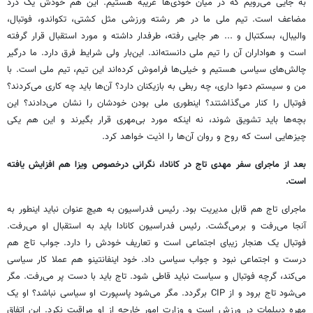
به جایی می‌رویم که در میان خودی‌ها غریبه هستیم. این هم خودش یک درد
مضاعف است. تیم ملی ما در هر رشته ورزشی مثل کشتی، تکواندو، فوتبال،
والیبال، بسکتبال و ... هر جایی رفته، طرفدار داشته و مورد استقبال قرار گرفته
است و هواداران آن را تیم ملی دانسته‌اند. این‌بار ولی شرایط فرق دارد. ما درگیر
چالش‌های سیاسی هستیم و خیلی‌ها فراموش کرده‌اند این تیم، تیم ملی است. با
من و سیستم دعوا داری، چه ربطی به بازیکنان دارد؟ آن‌ها باید چه کاری می‌کردند؟
فوتبال را کنار می‌گذاشتند؟ اینطوری ملی بودن خودشان را نشان می‌دادند؟ این
بچه‌ها باید تشویق شوند، نه اینکه مورد بی‌مهری قرار بگیرند و این هم یکی
چیزهایی است که روح و روان آن‌ها را اذیت خواهد کرد.
بعد از ماجرای سفر مهدی تاج در کانادا، نگرانی درخصوص ویزا هم افزایش یافته
است.
ماجرای تاج هم قابل مدیریت بود. رئیس فدراسیون به هیچ عنوان نباید اینطور به
آنجا می‌رفت و برمی‌گشت. رئیس فدراسیون کانادا باید به استقبال او می‌رفت.
فوتبال یک هنجار زیبای اجتماعی است و تعاریف خودش را دارد. جواب تاج هم
درست و اجتماعی نبود و جواب سیاسی داد. خود اینفانتینو هم عملا کار سیاسی
می‌کند، گرچه فوتبال و سیاست نباید قاطی شود. تاج باید با دست پر می‌رفت. مگر
می‌شود تاج برود و از CIP برگردد. مگر می‌شود پاسپورت او سیاسی نباشد؟ او یک
مهره دیپلمات در ورزش است و وزارت امور خارجه از او مراقبت نکرد. این اتفاق