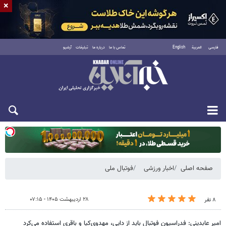
×
فارسی
العربية
English
تماس با ما
درباره ما
تبلیغات
آرشیو
یکشنبه ۱۸ مرداد ۱۴۰۵
صفحه اصلی
اخبار ورزشی
فوتبال ملی
۲۸ اردیبهشت ۱۴۰۵ - ۰۷:۱۵
۸ نفر
امیر عابدینی: فدراسیون فوتبال باید از دایی، مهدوی‌کیا و باقری استفاده می‌کرد