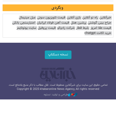
وبگردی
خبرآنلاین
راه نو آنلاین
بازی آنلاین
قیمت تلویزیون سونی
مبل مینیمال
جراح بینی گوشتی
پرشین هتل
قیمت آهن فولاد ایرانیان
اعتبارسنجی بانکی
قیمت طلا امروز
بلیط قطار
شرکت رادوکو
قیمت پروفیل
سایت یوتوتایمز
خرید اکانت chatgpt
نسخه دسکتاپ
تمامی حقوق این سایت برای خبرآنلاین محفوظ است. نقل مطالب با ذکر منبع بلامانع است.
Copyright © 2025 khabaronline News Agancy, All rights reserved
طراحی و تولید: نستوه