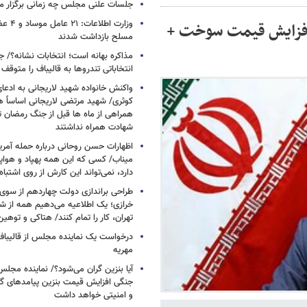
جلسات علنی مجلس چه زمانی برگزار م
وزارت اطلا
افزایش قیمت سوخت +
مسلح بازداشت شدند
مذاکره بهانه است؛ انتخابات نشانه؟/
انتخاباتی تندروها به قالیباف را متوقف 
واکنش خانواده شهید لاریجانی به ادعا
کوثری/ شهید مرتضی لاریجانی اساساً 
همراهی از ماه ها قبل از جنگ رمضان تا
شهادت همراه نداشتند
اظهارات حسن روحانی درباره حمله آمری
میناب/ کسی که این همه پهپاد و هواپی
دارد، نمی‌تواند این کارش از روی اشتباه
طراحی براندازی دولت چهاردهم از سوی
خرازی؛ یک اطلاعیه می‌دهیم همه از شهر
تهران، کار را تمام کنند/ هتاکی و توهی
درخواست یک نماینده مجلس از قالیباف 
مهریه
آیا بنزین گران می‌شود؟/ نماینده مجلس
جنگی افزایش قیمت بنزین پیامدهای گ
و امنیتی خواهد داشت