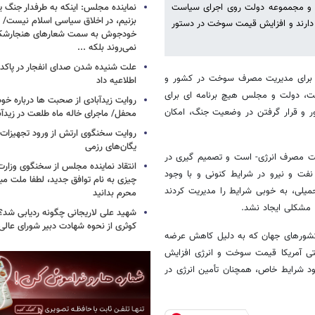
و مجمموعه دولت روی اجرای سیاست
نماینده مجلس: اینکه به طرفدار جنگ ی
بزنیم، در اخلاق سیاسی اسلام نیست/ 
دارند و افزایش قیمت سوخت در دستور
خودجوش به سمت شعارهای هنجارش
نمی‌روند بلکه ...
علت شنیده شدن صدای انفجار در پاک
ت برای مدیریت مصرف سوخت در کشور و
اطلاعیه داد
فت، دولت و مجلس هیچ برنامه ای برای
روایت زیدآبادی از صحبت ها درباره خ
و قرار گرفتن در وضعیت جنگ، امکان
محفل/ ماجرای خاله ماه طلعت در زیدآب
روایت سخنگوی ارتش از ورود تجهیزات 
یگان‌های رزمی
یریت مصرف انرژی- است و تصمیم گیری در
انتقاد نماینده مجلس از سخنگوی وزارت 
فت و نیرو در شرایط کنونی و با وجود
چیزی به نام توافق جدید، لطفا ملت مبع
یلی، به خوبی شرایط را مدیریت کردند
محرم بدانید
، مشکلی ایجاد نشد.
شهید علی لاریجانی چگونه ردیابی شد؟/
کوثری از نحوه شهادت دبیر شورای عالی
 کشورهای جهان که به دلیل کاهش عرضه
تی آمریکا قیمت سوخت و انرژی افزایش
جود شرایط خاص، همچنان تأمین انرژی در