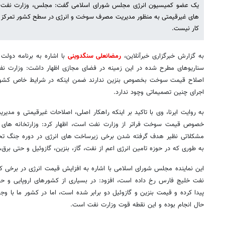
یک عضو کمیسیون انرژی مجلس شورای اسلامی گفت: مجلس، وزارت نفت 
های غیرقیمتی به منظور مدیریت مصرف سوخت و انرژی در سطح کشور تمرکز 
کار نیست.
به گزارش خبرگزاری خبرآنلاین،
رمضانعلی سنگدوینی
با اشاره به برنامه دول
سناریوهای مطرح شده در این زمینه در فضای مجازی اظهار داشت: وزارت ن
اصلاح قیمت سوخت بخصوص بنزین ندارند ضمن اینکه در شرایط خاص کشور 
اجرای چنین تصمیماتی وچود ندارد.
به روایت ایرنا، وی با تاکید بر اینکه راهکار اصلی، اصلاحات غیرقیمتی و مد
خصوص قیمت سوخت فراتر از وزارت نفت است، اظهار کرد: وزارتخانه های ن
مشکلاتی نظیر هدف گرفته شدن برخی زیرساخت های انرژی در دوره جنگ تحم
به طوری که در حوزه تامین انرژی اعم از نفت، گاز، بنزین، گازوئیل و حتی برق
این نماینده مجلس شورای اسلامی با اشاره به افزایش قیمت انرژی در برخی
نفت خلیج فارس رخ داده است، افزود: در بسیاری از کشورهای اروپایی و ح
پیدا کرده و قیمت بنزین و گازوئیل دو برابر شده است، اما در کشور ما با و
حال انجام بوده و این نقطه قوت وزارت نفت است.