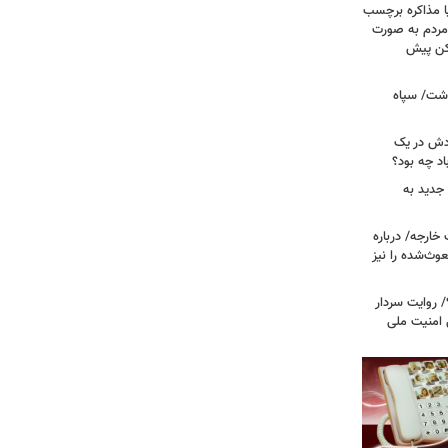
ا مذاکره برچسب
مردم به صورت
کن پیش
دشت/ سپاه
ودش در یک
اد چه بود؟
جدید به
خارجه/ درباره
وث‌شده را نیز
 روایت سردار
 امنیت ملی