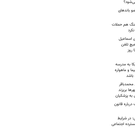
ی‌شود؟
عات: ۲۱ عامل موساد و ۴ عضو باندهای
 جنگ هم حملات
نکرد
ی اسماعیل
هیچ تلفن
 روز
کا به مدرسه
ما و ماهواره
 باشد
 محمدباقر
ها بریزند
ن به پزشکیان
درباره قانون
: در شرایط
سترده اجتماعی