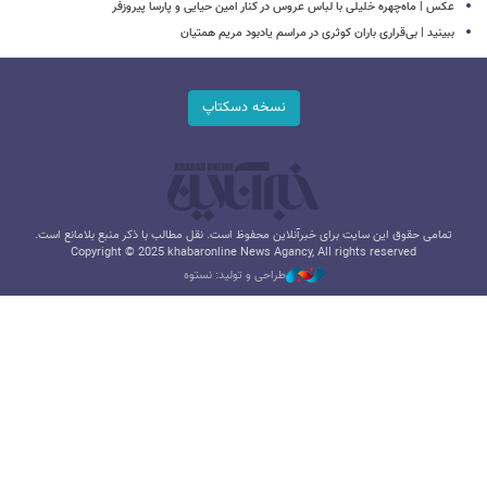
عکس | ماه‌چهره خلیلی با لباس عروس در کنار امین حیایی و پارسا پیروزفر
ببینید | بی‌قراری باران کوثری در مراسم یادبود مریم همتیان
نسخه دسکتاپ
تمامی حقوق این سایت برای خبرآنلاین محفوظ است. نقل مطالب با ذکر منبع بلامانع است.
Copyright © 2025 khabaronline News Agancy, All rights reserved
طراحی و تولید: نستوه