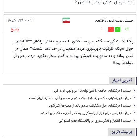
با کدوم پول زندگی میکنی تو لندن ?
حسینی دولت آبادی از قزوین
۱۰:۱۲ - ۱۴۰۵/۰۲/۲۸
پاسخ
1
13
پاکبان؟! زندگی سه گانه بین سه کشور با محوریت نقش پاکبانی؟؟!! ایشون
خیال میکنه ظرفیت باورپذیری مردم همچنان در حد دهه شصته؟ همان در
لندن بماند و به ماموریت خویش بپردازد و کمتر سخن بگوید مردم راضی تر
خواهند بود!!
آخرین اخبار
ببینید | پزشکیان: جامعه را نمی‌توان با امر و نهی اداره کرد
ببینید | پزشکیان: دشمن به دنبال متحد کردن همسایگان ما علیه ایران است
ببینید | پزشکیان: حل مشکلات مردم باید از محله‌ها آغاز شود
ببینید | ترامپ برای فرار از پاسخ‌گویی به خبرنگاران، جنگ را بهانه کرد
ببینید | انفجار و آتش‌سوزی در پالایشگاه نفت اسلواکی
پربیننده‌ترین