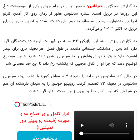
به گزارش خبرگزاری
خبرآنلاین
؛ حضور نیمار در جام جهانی یکی از موضوعات داغ
این روزها در برزیل است. ستاره سانتوس هنوز از زمان روی کار آمدن کارلو
آنچلوتی به‌عنوان سرمربی سلسائو به تیم ملی دعوت نشده و آخرین بازی او برای
برزیل به اکتبر ۲۰۲۳ برمی‌گردد.
به گزارش ورزش سه، این بازیکن ۳۴ ساله در فهرست اولیه دعوت‌شدگان قرار
دارد، اما پس از مشکلات جسمانی متعدد در طول فصل، هر دقیقه بازی برای نیمار
اهمیت دارد تا بتواند توانایی‌هایش را به سرمربی نشان دهد. شاید همین موضوع
توضیح دهد که چرا او از اتفاق عجیبی که یکشنبه رخ داد، تا این حد عصبانی شد.
در حالی که سانتوس در خانه با نتیجه ۳-۰ مقابل کوریتیبا عقب بود، سرمربی
سانتوس در دقیقه ۷۲ تصمیم گرفت روبینیو جونیور را به میدان بفرستد؛ آن هم
در شرایطی که نیمار کنار خط و بیرون زمین تحت مداوا قرار داشت.
ابزار کامل برای اصلاح مو و
صورت (قیمت رو ببینی باور
نمیکنی!)
باتخفیف بخر