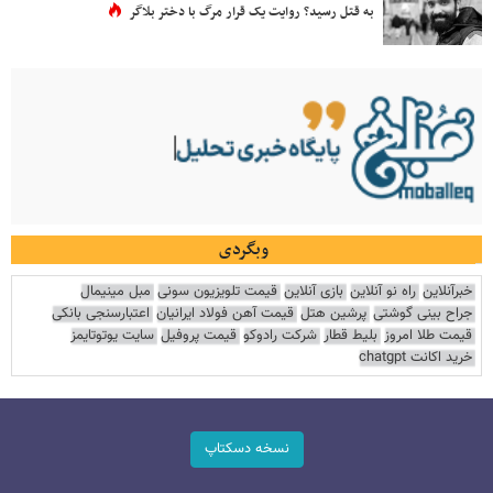
به قتل رسید؟ روایت یک قرار مرگ با دختر بلاگر
وبگردی
خبرآنلاین
راه نو آنلاین
بازی آنلاین
قیمت تلویزیون سونی
مبل مینیمال
جراح بینی گوشتی
پرشین هتل
قیمت آهن فولاد ایرانیان
اعتبارسنجی بانکی
قیمت طلا امروز
بلیط قطار
شرکت رادوکو
قیمت پروفیل
سایت یوتوتایمز
خرید اکانت chatgpt
نسخه دسکتاپ