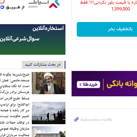
ه با قیمت باور نکردنی!!! فقط
1,399,000
باتخفیف بخر
در بحث مشارکت کنید
شیخ‌نشین‌ها چگونه فک
مسجدجامعی: عمان تن
است که نگاه متفاوتی 
عربستان برادر بزرگ‌
مسلط خلیج فارس ا
ابوالفتح: برای ترامپ
سر کار باشد یا عمامه/
تغییر حکومت نیست/ 
در توقف حملات نقش
سازمان وظیفه عمومی 
معافیت سربازان فراری