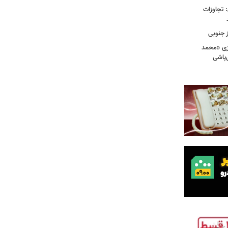
امی: تجاوزات
ز جنوبی
زی «محمد
‌پاشی