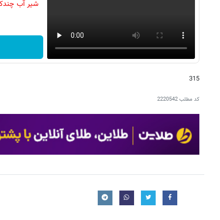
شیر آب چندکار
315
کد مطلب
2220542