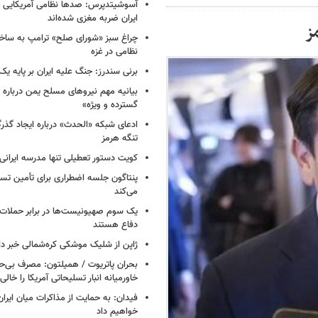
آسوشیتدپرس: صدها نظامی آمریکایی د
ایران ضربه مغزی شده‌اند
مز
چراغ سبز «شورای صلح» ترامپ به ساخت
نظامی در غزه
برنی سندرز: جنگ علیه ایران بر پایه یک
بیانیه مهم نیروهای مسلح یمن درباره
گسترده و ویژه»
ادعای شبکه «الحدث» درباره ایجاد گذر
تنگه هرمز
کویت دستور تعطیلی تنها مدرسه ایرانی 
پنتاگون جلسه اضطراری برای تأمین تسل
می‌کند
یک‌ سوم صهیونیست‌ها در برابر حملا
دفاع هستند
ژاپن از شلیک موشکی کره‌شمالی خبر دا
بحران پاتریوت / همیلتون: مصرف بی‌
خاورمیانه انبار تسلیحاتی آمریکا را خالی
فیدان: به حمایت از مذاکرات میان ایران 
خواهیم داد