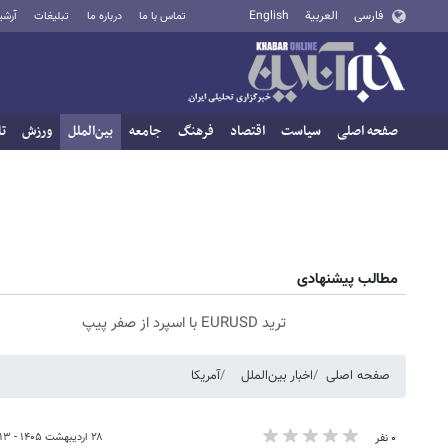
فارسی
العربية
English
تماس با ما
درباره ما
تبلیغات
آرشی
صفحه اصلی
سیاست
اقتصاد
فرهنگ
جامعه
بین‌الملل
ورزش
تا
مطالب پیشنهادی
ترید EURUSD با اسپرد از صفر پیپ
صفحه اصلی
اخبار بین‌الملل
آمریکا
۲۸ اردیبهشت ۱۴۰۵ - ۰۷:۱۳
۰ نفر