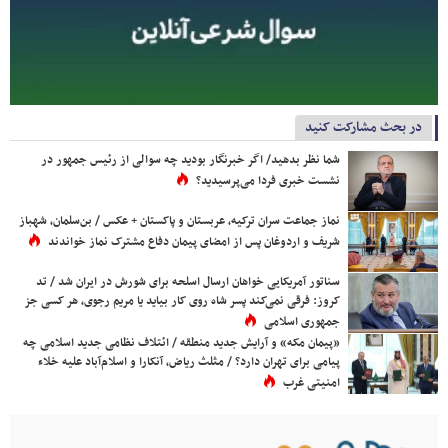
در بحث مشارکت کنید
شما نظر بدهید/ اگر خبرنگار بودید چه سوالی از رئیس جمهور در
نشست خبری فردا می‌پرسیدید؟
نماز جماعت سران ترکیه، عربستان و پاکستان + عکس / بن‌سلمان، شهباز
شریف و اردوغان پس از امضای پیمان دفاع مشترک نماز خواندند
سناتور آمریکایی خواهان ارسال اسلحه برای شورش در ایران شد / تد
کروز: فرقی نمی‌کند پسر شاه روی کار بیاید یا مریم رجوی، هر کسی جز
جمهوری اسلامی
«پیمان مکه» و آرایش جدید منطقه / ائتلاف نظامی جدید اسلامی چه
پیامی برای تهران دارد؟ / مثلث ریاض، آنکارا و اسلام‌آباد علیه خلاء
امنیتی غرب