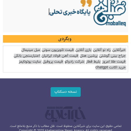
وبگردی
خبرآنلاین
راه نو آنلاین
بازی آنلاین
قیمت تلویزیون سونی
مبل مینیمال
جراح بینی گوشتی
پرشین هتل
قیمت آهن فولاد ایرانیان
اعتبارسنجی بانکی
قیمت طلا امروز
بلیط قطار
شرکت رادوکو
قیمت پروفیل
سایت یوتوتایمز
خرید اکانت chatgpt
نسخه دسکتاپ
تمامی حقوق این سایت برای خبرآنلاین محفوظ است. نقل مطالب با ذکر منبع بلامانع است.
Copyright © 2025 khabaronline News Agancy, All rights reserved