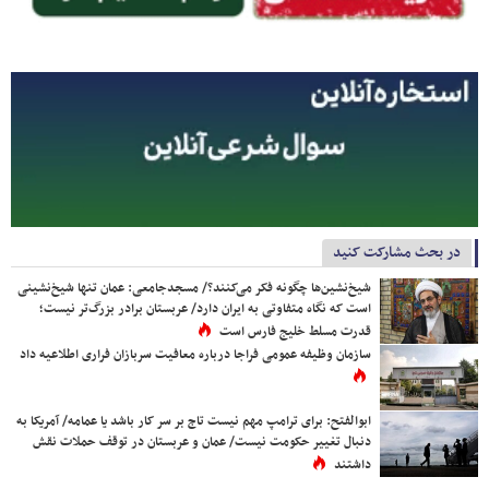
در بحث مشارکت کنید
شیخ‌نشین‌ها چگونه فکر می‌کنند؟/ مسجدجامعی: عمان تنها شیخ‌نشینی
است که نگاه متفاوتی به ایران دارد/ عربستان برادر بزرگ‌تر نیست؛
قدرت مسلط خلیج فارس است
سازمان وظیفه عمومی فراجا درباره معافیت سربازان فراری اطلاعیه داد
ابوالفتح: برای ترامپ مهم نیست تاج بر سر کار باشد یا عمامه/ آمریکا به
دنبال تغییر حکومت نیست/ عمان و عربستان در توقف حملات نقش
داشتند