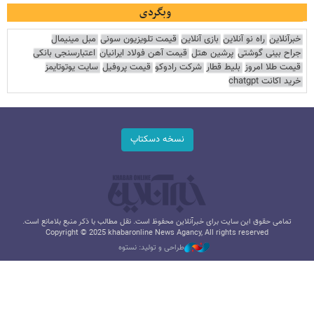
وبگردی
خبرآنلاین
راه نو آنلاین
بازی آنلاین
قیمت تلویزیون سونی
مبل مینیمال
جراح بینی گوشتی
پرشین هتل
قیمت آهن فولاد ایرانیان
اعتبارسنجی بانکی
قیمت طلا امروز
بلیط قطار
شرکت رادوکو
قیمت پروفیل
سایت یوتوتایمز
خرید اکانت chatgpt
نسخه دسکتاپ
تمامی حقوق این سایت برای خبرآنلاین محفوظ است. نقل مطالب با ذکر منبع بلامانع است.
Copyright © 2025 khabaronline News Agancy, All rights reserved
طراحی و تولید: نستوه