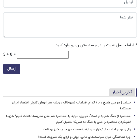
*
لطفا حاصل عبارت را در جعبه متن روبرو وارد کنید
3 + 0 =
ارسال
آخرین اخبار
ببینید | مومنی پاسخ داد / کدام اقدامات شبهه‌ناک ، ریشه بحران‌های کنونی اقتصاد ایران
هستند؟
محاصره از جنگ هم بدتر است/ حریری: نباید به محاصره هم مثل تحریم‌ها عادت کنیم/ هزینه
لغونکردن محاصره را حتی با جنگ به آمریکا تحمیل کنیم
رالی بورس ادامه دارد/ بازار سرمایه به سمت مرز جدید خیز برداشت
چرا هماهنگی میان سیاست‌های مالی، پولی و ارزی یک ضرورت است؟