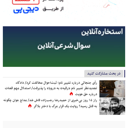
در بحث مشارکت کنید
رأی جنجالی درباره تغییر نام؛ ثبت‌احوال مخالفت کرد/ دادگاه
تجدیدنظر تغییر نام «رقیه» به «رویا» را پذیرفت/ استدلال مهم قضات
درباره حق هویت
راز ۱۵ روز بی‌خبری از حمیدرضا رجب‌زاده فاش شد/ مداح جوان چگونه
به قتل رسید؟ روایت یک قرار مرگ با دختر بلاگر